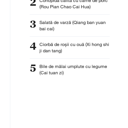
2
Conopidă călită cu carne de porc
(Rou Pian Chao Cai Hua)
3
Salată de varză (Qiang ban yuan
bai cai)
4
Ciorbă de roşii cu ouă (Xi hong shi
ji dan tang)
5
Bile de mălai umplute cu legume
(Cai tuan zi)