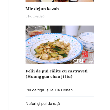
Mic dejun kazah
31-Jul-2026
Felii de pui călite cu castraveți
(Huang gua chao ji liu)
Pui de tigru și leu la Henan
Nuferi și pui de rață