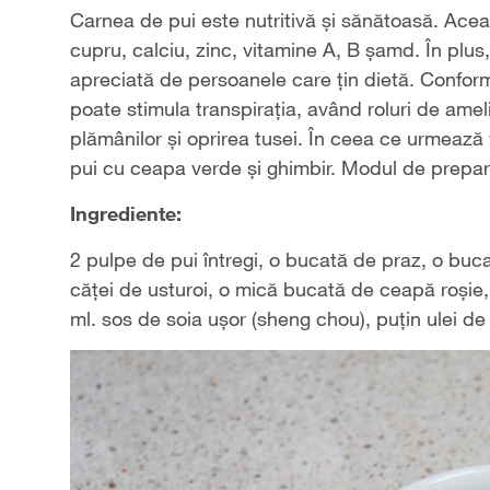
Carnea de pui este nutritivă și sănătoasă. Aceas
cupru, calciu, zinc, vitamine A, B șamd. În plus
apreciată de persoanele care țin dietă. Conform 
poate stimula transpirația, având roluri de ameli
plămânilor și oprirea tusei. În ceea ce urmează
pui cu ceapa verde și ghimbir. Modul de prepara
Ingrediente:
2 pulpe de pui întregi, o bucată de praz, o buc
căței de usturoi, o mică bucată de ceapă roșie, 
ml. sos de soia ușor (sheng chou), puțin ulei de