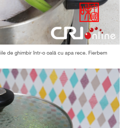
iile de ghimbir într-o oală cu apa rece. Fierbem