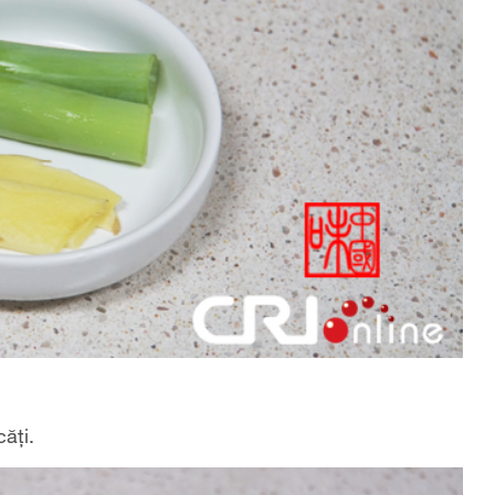
căți.