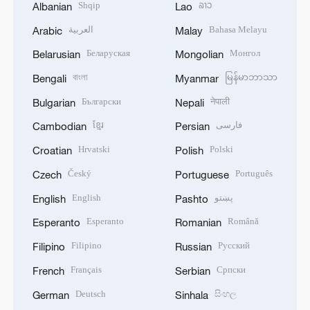
Shqip
ລາວ
Albanian
Lao
العربية
Bahasa Melayu
Arabic
Malay
Беларуская
Монгол
Belarusian
Mongolian
বাংলা
မြန်မာဘာသာ
Bengali
Myanmar
Български
नेपाली
Bulgarian
Nepali
ខ្មែរ
فارسی
Cambodian
Persian
Hrvatski
Polski
Croatian
Polish
Český
Português
Czech
Portuguese
English
پښتو
English
Pashto
Esperanto
Română
Esperanto
Romanian
Filipino
Русский
Filipino
Russian
Français
Српски
French
Serbian
Deutsch
සිංහල
German
Sinhala