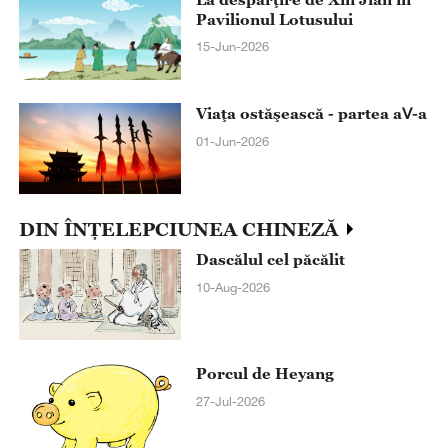
Pavilionul Lotusului
15-Jun-2026
Viaţa ostăşească - partea aⅤ-a
01-Jun-2026
DIN ÎNȚELEPCIUNEA CHINEZĂ
Dascălul cel păcălit
10-Aug-2026
Porcul de Heyang
27-Jul-2026