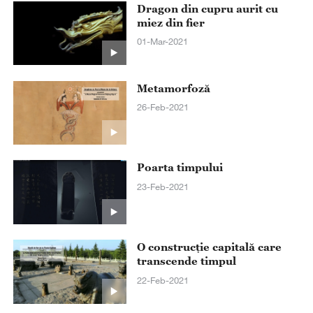
Dragon din cupru aurit cu
miez din fier
01-Mar-2021
Metamorfoză
26-Feb-2021
Poarta timpului
23-Feb-2021
O construcție capitală care
transcende timpul
22-Feb-2021