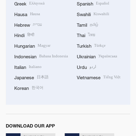
Ελληνικά
Español
Greek
Spanish
Hausa
Kiswahili
Hausa
Swahili
עברית
தமிழ்
Hebrew
Tamil
हिन्दी
ไทย
Hindi
Thai
Magyar
Türkçe
Hungarian
Turkish
Bahasa Indonesia
Українська
Indonesian
Ukrainian
Italiano
اردو
Italian
Urdu
日本語
Tiếng Việt
Japanese
Vietnamese
한국어
Korean
DOWNLOAD OUR APP