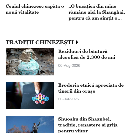
Ceaiul chinezesc capătă o
„O bucățică din mine
nouă vitalitate
rămâne aici la Shanghai,
pentru că am simțit o
căldură, un respect și o
tandrețe din partea
publicului, cu totul
TRADIȚII CHINEZEȘTI
specială” - Dialog cu
dirijorul român Ion
Reziduuri de băutură
Marin
alcoolică de 2.300 de ani
06-Aug-2026
Broderia etnică apreciată de
tinerii din orașe
30-Jul-2026
Shuoshu din Shaanbei,
tradiție, renaștere și grija
pentru viitor