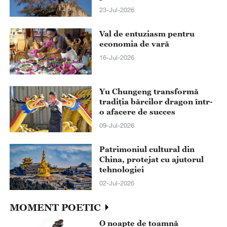
23-Jul-2026
Val de entuziasm pentru
economia de vară
16-Jul-2026
Yu Chungeng transformă
tradiția bărcilor dragon într-
o afacere de succes
09-Jul-2026
Patrimoniul cultural din
China, protejat cu ajutorul
tehnologiei
02-Jul-2026
MOMENT POETIC
O noapte de toamnă