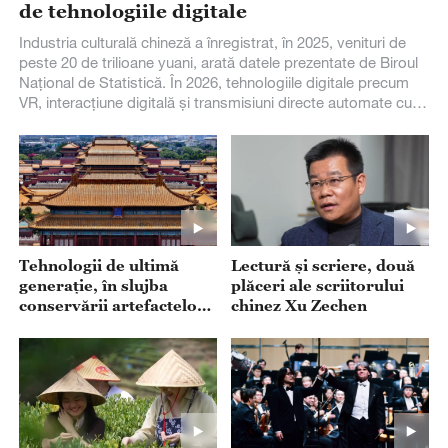
de tehnologiile digitale
Industria culturală chineză a înregistrat, în 2025, venituri de
peste 20 de trilioane yuani, arată datele prezentate de Biroul
Național de Statistică. În 2026, tehnologiile digitale precum
VR, interacțiune digitală și transmisiuni directe automate cu
instrumente AI în scenarii reale, au fost utilizate accelerat în
sectorul consumului cultural și turistic, devenind un nou
motor al industriei culturale.
Tehnologii de ultimă
Lectură și scriere, două
generație, în slujba
plăceri ale scriitorului
conservării artefactelor
chinez Xu Zechen
chinezești