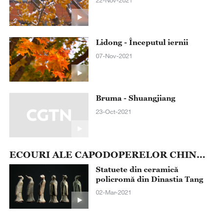
Lidong - Începutul iernii
07-Nov-2021
Bruma - Shuangjiang
23-Oct-2021
ECOURI ALE CAPODOPERELOR CHINEI
Statuete din ceramică
policromă din Dinastia Tang
02-Mar-2021