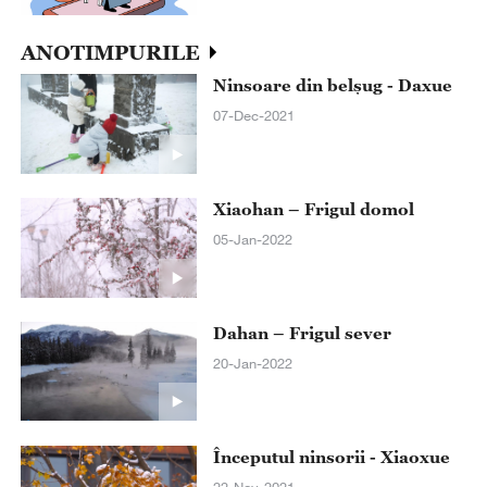
ANOTIMPURILE
Ninsoare din belșug - Daxue
07-Dec-2021
Xiaohan – Frigul domol
05-Jan-2022
Dahan – Frigul sever
20-Jan-2022
Începutul ninsorii - Xiaoxue
22-Nov-2021