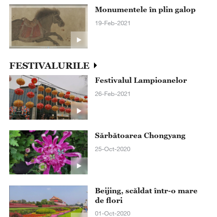
Monumentele în plin galop
19-Feb-2021
FESTIVALURILE
Festivalul Lampioanelor
26-Feb-2021
Sărbătoarea Chongyang
25-Oct-2020
Beijing, scăldat într-o mare
de flori
01-Oct-2020