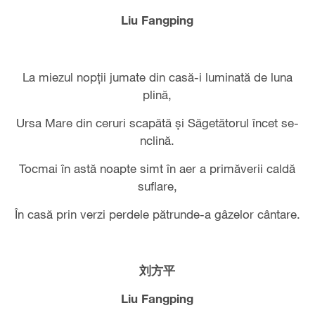
Liu Fangping
La miezul nopţii jumate din casă-i luminată de luna
plină,
Ursa Mare din ceruri scapătă şi Săgetătorul încet se-
nclină.
Tocmai în astă noapte simt în aer a primăverii caldă
suflare,
În casă prin verzi perdele pătrunde-a gâzelor cântare.
刘方平
Liu Fangping