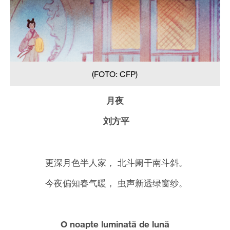
(FOTO: CFP)
月夜
刘方平
更深月色半人家， 北斗阑干南斗斜。
今夜偏知春气暖， 虫声新透绿窗纱。
O noapte luminată de lună