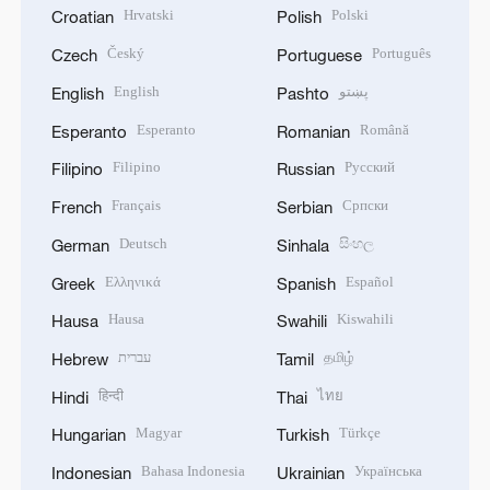
Hrvatski
Polski
Croatian
Polish
Český
Português
Czech
Portuguese
English
پښتو
English
Pashto
Esperanto
Română
Esperanto
Romanian
Filipino
Русский
Filipino
Russian
Français
Српски
French
Serbian
Deutsch
සිංහල
German
Sinhala
Ελληνικά
Español
Greek
Spanish
Hausa
Kiswahili
Hausa
Swahili
עברית
தமிழ்
Hebrew
Tamil
हिन्दी
ไทย
Hindi
Thai
Magyar
Türkçe
Hungarian
Turkish
Bahasa Indonesia
Українська
Indonesian
Ukrainian