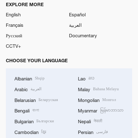
EXPLORE MORE
English
Español
Français
العربية
Русский
Documentary
CCTV+
CHOOSE YOUR LANGUAGE
Shqip
ລາວ
Albanian
Lao
العربية
Bahasa Melayu
Arabic
Malay
Беларуская
Монгол
Belarusian
Mongolian
বাংলা
မြန်မာဘာသာ
Bengali
Myanmar
Български
नेपाली
Bulgarian
Nepali
ខ្មែរ
فارسی
Cambodian
Persian