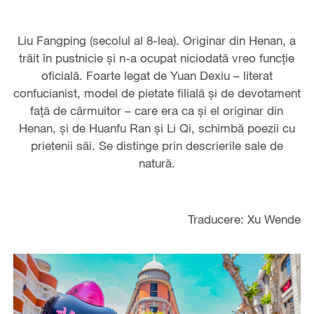
Liu Fangping (secolul al 8-lea). Originar din Henan, a
trăit în pustnicie şi n-a ocupat niciodată vreo funcţie
oficială. Foarte legat de Yuan Dexiu – literat
confucianist, model de pietate filială şi de devotament
faţă de cârmuitor – care era ca şi el originar din
Henan, şi de Huanfu Ran şi Li Qi, schimbă poezii cu
prietenii săi. Se distinge prin descrierile sale de
natură.
Traducere: Xu Wende