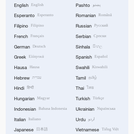
English
پښتو
English
Pashto
Esperanto
Română
Esperanto
Romanian
Filipino
Русский
Filipino
Russian
Français
Српски
French
Serbian
Deutsch
සිංහල
German
Sinhala
Ελληνικά
Español
Greek
Spanish
Hausa
Kiswahili
Hausa
Swahili
עברית
தமிழ்
Hebrew
Tamil
हिन्दी
ไทย
Hindi
Thai
Magyar
Türkçe
Hungarian
Turkish
Bahasa Indonesia
Українська
Indonesian
Ukrainian
Italiano
اردو
Italian
Urdu
日本語
Tiếng Việt
Japanese
Vietnamese