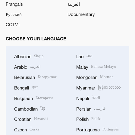
Français
العربية
Русский
Documentary
CCTV+
CHOOSE YOUR LANGUAGE
Shqip
ລາວ
Albanian
Lao
العربية
Bahasa Melayu
Arabic
Malay
Беларуская
Монгол
Belarusian
Mongolian
বাংলা
မြန်မာဘာသာ
Bengali
Myanmar
Български
नेपाली
Bulgarian
Nepali
ខ្មែរ
فارسی
Cambodian
Persian
Hrvatski
Polski
Croatian
Polish
Český
Português
Czech
Portuguese