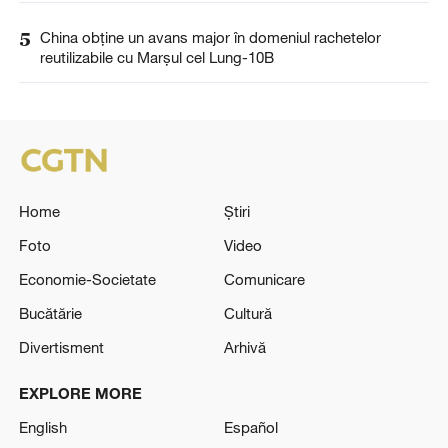
5
China obține un avans major în domeniul rachetelor
reutilizabile cu Marșul cel Lung-10B
Home
Știri
Foto
Video
Economie-Societate
Comunicare
Bucătărie
Cultură
Divertisment
Arhivă
EXPLORE MORE
English
Español