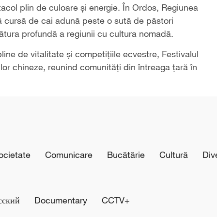
acol plin de culoare și energie. În Ordos, Regiunea
 cursă de cai adună peste o sută de păstori
gătura profundă a regiunii cu cultura nomadă.
ine de vitalitate și competițiile ecvestre, Festivalul
ilor chineze, reunind comunități din întreaga țară în
cietate
Comunicare
Bucătărie
Cultură
Div
сский
Documentary
CCTV+