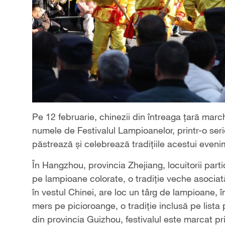
Pe 12 februarie, chinezii din întreaga țară ma
numele de Festivalul Lampioanelor, printr-o serie
păstrează și celebrează tradițiile acestui even
În Hangzhou, provincia Zhejiang, locuitorii part
pe lampioane colorate, o tradiție veche asociat
în vestul Chinei, are loc un târg de lampioane, î
mers pe picioroange, o tradiție inclusă pe lista p
din provincia Guizhou, festivalul este marcat pr