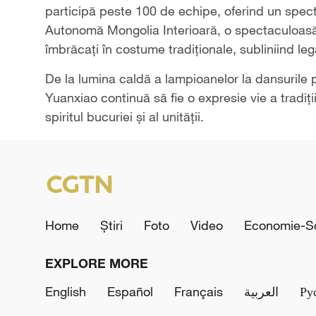
participă peste 100 de echipe, oferind un spect
Autonomă Mongolia Interioară, o spectaculoasă
îmbrăcați în costume tradiționale, subliniind le
De la lumina caldă a lampioanelor la dansurile pl
Yuanxiao continuă să fie o expresie vie a tradiți
spiritul bucuriei și al unității.
Home
Știri
Foto
Video
Economie-So
EXPLORE MORE
English
Español
Français
العربية
Ру