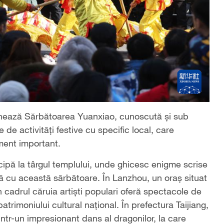
rchează Sărbătoarea Yuanxiao, cunoscută și sub
 de activități festive cu specific local, care
iment important.
icipă la târgul templului, unde ghicesc enigme scrise
ă cu această sărbătoare. În Lanzhou, un oraș situat
n cadrul căruia artiști populari oferă spectacole de
atrimoniului cultural național. În prefectura Taijiang,
intr-un impresionant dans al dragonilor, la care