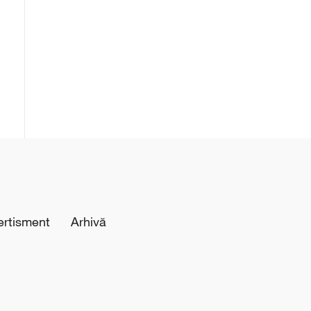
ertisment
Arhivă