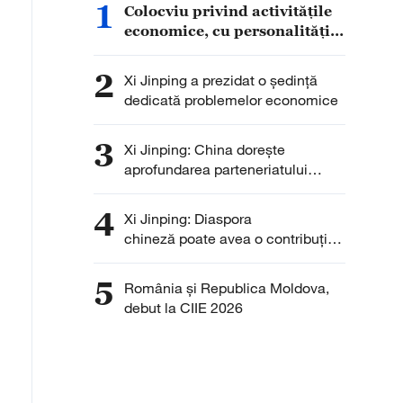
1
Colocviu privind activitățile
economice, cu personalități
din afara PCC
2
Xi Jinping a prezidat o ședință
dedicată problemelor economice
3
Xi Jinping: China dorește
aprofundarea parteneriatului
strategic cu Slovacia
4
Xi Jinping: Diaspora
chineză poate avea o contribuție
și mai importantă la
relansarea Chinei
5
România și Republica Moldova,
debut la CIIE 2026