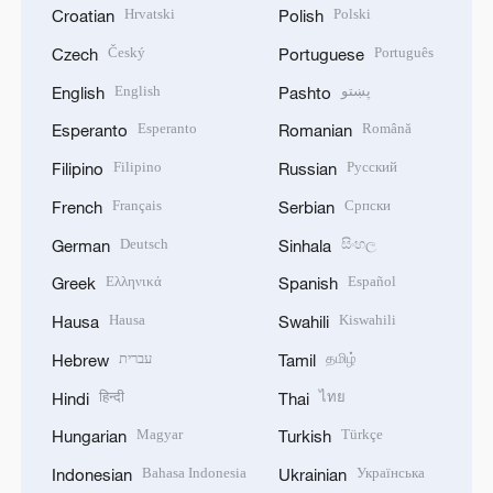
Hrvatski
Polski
Croatian
Polish
Český
Português
Czech
Portuguese
English
پښتو
English
Pashto
Esperanto
Română
Esperanto
Romanian
Filipino
Русский
Filipino
Russian
Français
Српски
French
Serbian
Deutsch
සිංහල
German
Sinhala
Ελληνικά
Español
Greek
Spanish
Hausa
Kiswahili
Hausa
Swahili
עברית
தமிழ்
Hebrew
Tamil
हिन्दी
ไทย
Hindi
Thai
Magyar
Türkçe
Hungarian
Turkish
Bahasa Indonesia
Українська
Indonesian
Ukrainian