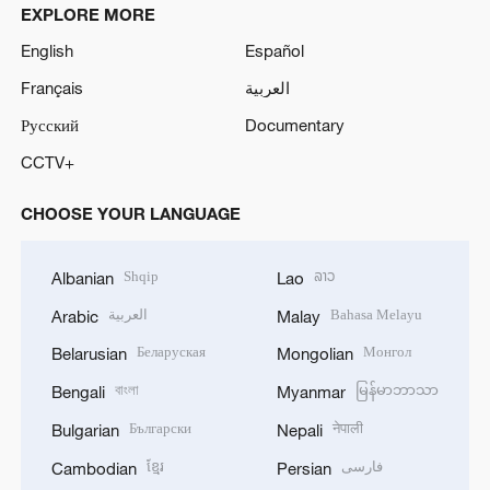
EXPLORE MORE
English
Español
Français
العربية
Русский
Documentary
CCTV+
CHOOSE YOUR LANGUAGE
Shqip
ລາວ
Albanian
Lao
العربية
Bahasa Melayu
Arabic
Malay
Беларуская
Монгол
Belarusian
Mongolian
বাংলা
မြန်မာဘာသာ
Bengali
Myanmar
Български
नेपाली
Bulgarian
Nepali
ខ្មែរ
فارسی
Cambodian
Persian