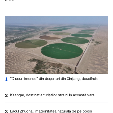
1
”Discuri imense” din deșerturi din Xinjiang, descifrate
2
Kashgar, destinația turiștilor străini în această vară
3
Lacul Zhuonai, maternitatea naturală de pe podiș