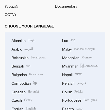
Русский
Documentary
CCTV+
CHOOSE YOUR LANGUAGE
Shqip
ລາວ
Albanian
Lao
العربية
Bahasa Melayu
Arabic
Malay
Беларуская
Монгол
Belarusian
Mongolian
বাংলা
မြန်မာဘာသာ
Bengali
Myanmar
Български
नेपाली
Bulgarian
Nepali
ខ្មែរ
فارسی
Cambodian
Persian
Hrvatski
Polski
Croatian
Polish
Český
Português
Czech
Portuguese
English
پښتو
English
Pashto