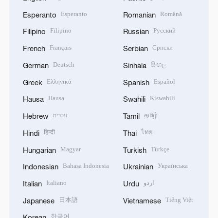
Esperanto
Română
Esperanto
Romanian
Filipino
Русский
Filipino
Russian
Français
Српски
French
Serbian
Deutsch
සිංහල
German
Sinhala
Ελληνικά
Español
Greek
Spanish
Hausa
Kiswahili
Hausa
Swahili
עברית
தமிழ்
Hebrew
Tamil
हिन्दी
ไทย
Hindi
Thai
Magyar
Türkçe
Hungarian
Turkish
Bahasa Indonesia
Українська
Indonesian
Ukrainian
Italiano
اردو
Italian
Urdu
日本語
Tiếng Việt
Japanese
Vietnamese
한국어
Korean