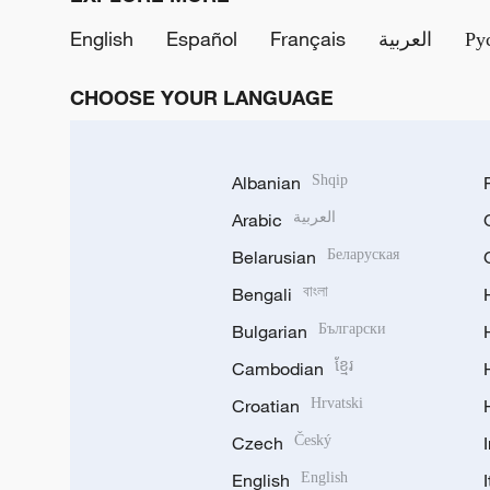
English
Español
Français
العربية
Ру
CHOOSE YOUR LANGUAGE
Albanian
Shqip
Arabic
العربية
Belarusian
Беларуская
Bengali
বাংলা
Bulgarian
Български
Cambodian
ខ្មែរ
Croatian
Hrvatski
Czech
Český
English
English