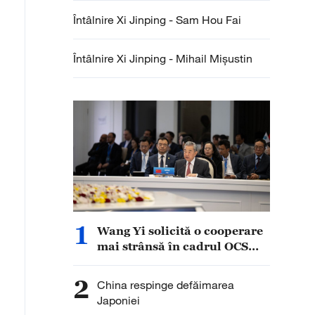
Întâlnire Xi Jinping - Sam Hou Fai
Întâlnire Xi Jinping - Mihail Mișustin
1
Wang Yi solicită o cooperare
mai strânsă în cadrul OCS
pentru construirea unei lumi
multipolare
2
China respinge defăimarea
Japoniei