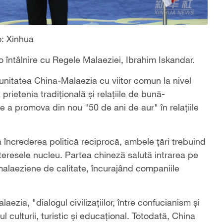
o: Xinhua
 o întâlnire cu Regele Malaeziei, Ibrahim Iskandar.
unitatea China-Malaezia cu viitor comun la nivel
 prietenia tradiţională şi relaţiile de bună-
de a promova din nou "50 de ani de aur" în relaţiile
ă încrederea politică reciprocă, ambele ţări trebuind
teresele nucleu. Partea chineză salută intrarea pe
malaeziene de calitate, încurajând companiile
ezia, "dialogul civilizaţiilor, între confucianism şi
culturii, turistic şi educaţional. Totodată, China