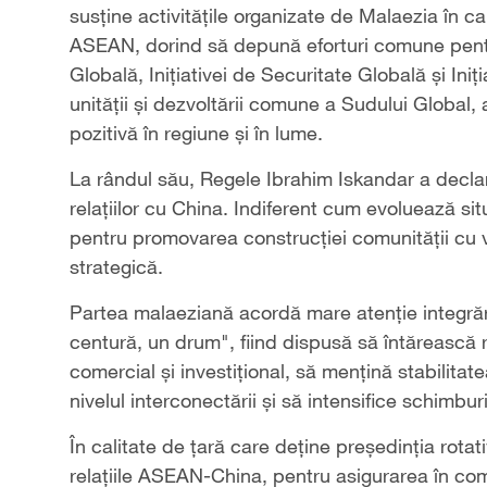
susţine activităţile organizate de Malaezia în ca
ASEAN, dorind să depună eforturi comune pentru
Globală, Iniţiativei de Securitate Globală şi Ini
unităţii şi dezvoltării comune a Sudului Global,
pozitivă în regiune şi în lume.
La rândul său, Regele Ibrahim Iskandar a decla
relaţiilor cu China. Indiferent cum evoluează sit
pentru promovarea construcţiei comunităţii cu vi
strategică.
Partea malaeziană acordă mare atenţie integrări
centură, un drum", fiind dispusă să întărească 
comercial şi investiţional, să menţină stabilitate
nivelul interconectării şi să intensifice schimbu
În calitate de ţară care deţine preşedinţia ro
relaţiile ASEAN-China, pentru asigurarea în comu