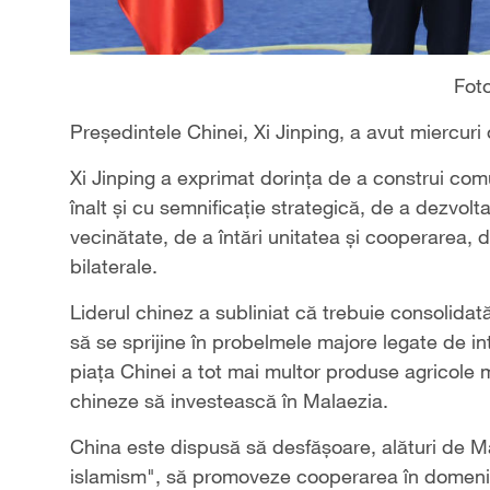
Fot
Preşedintele Chinei, Xi Jinping, a avut miercuri
Xi Jinping a exprimat dorinţa de a construi com
înalt şi cu semnificaţie strategică, de a dezvolta
vecinătate, de a întări unitatea şi cooperarea, 
bilaterale.
Liderul chinez a subliniat că trebuie consolidat
să se sprijine în probelmele majore legate de in
piaţa Chinei a tot mai multor produse agricole 
chineze să investească în Malaezia.
China este dispusă să desfăşoare, alături de Mala
islamism", să promoveze cooperarea în domeniul 