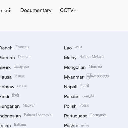
сский
Documentary
CCTV+
French
Français
Lao
ລາວ
German
Deutsch
Malay
Bahasa Melayu
Greek
Ελληνικά
Mongolian
Монгол
Hausa
Hausa
Myanmar
မြန်မာဘာသာ
Hebrew
עברית
Nepali
नेपाली
Hindi
हिन्दी
Persian
فارسی
Hungarian
Magyar
Polish
Polski
Indonesian
Bahasa Indonesia
Portuguese
Português
Italian
Italiano
Pashto
پښتو