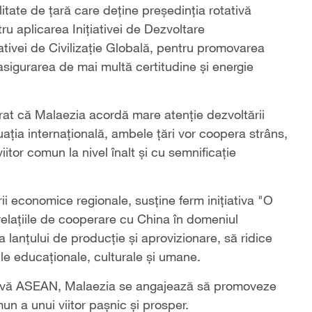
litate de ţară care deţine preşedinţia rotativă
 aplicarea Iniţiativei de Dezvoltare
ţiativei de Civilizaţie Globală, pentru promovarea
 asigurarea de mai multă certitudine şi energie
rat că Malaezia acordă mare atenţie dezvoltării
uaţia internaţională, ambele ţări vor coopera strâns,
itor comun la nivel înalt şi cu semnificaţie
i economice regionale, susţine ferm iniţiativa "O
relațiile de cooperare cu China în domeniul
a lanţului de producţie şi aprovizionare, să ridice
rile educaţionale, culturale şi umane.
tativă ASEAN, Malaezia se angajează să promoveze
n a unui viitor paşnic şi prosper.