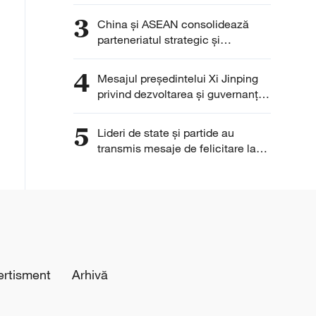
3
China și ASEAN consolidează
parteneriatul strategic și
cooperarea regională
4
Mesajul președintelui Xi Jinping
privind dezvoltarea și guvernanța
IA rezonează cu lumea
5
Lideri de state și partide au
transmis mesaje de felicitare la
105 ani de la fondarea PCC
ertisment
Arhivă