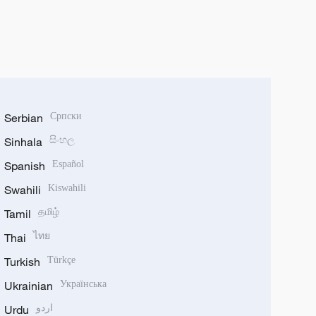
Serbian
Српски
Sinhala
සිංහල
Spanish
Español
Swahili
Kiswahili
Tamil
தமிழ்
Thai
ไทย
Turkish
Türkçe
Ukrainian
Українська
Urdu
اردو