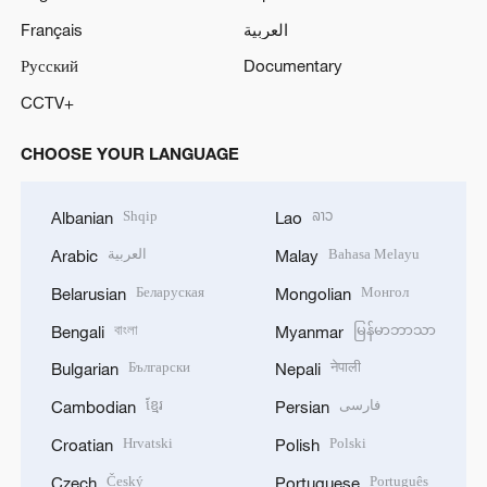
Français
العربية
Русский
Documentary
CCTV+
CHOOSE YOUR LANGUAGE
Shqip
ລາວ
Albanian
Lao
العربية
Bahasa Melayu
Arabic
Malay
Беларуская
Монгол
Belarusian
Mongolian
বাংলা
မြန်မာဘာသာ
Bengali
Myanmar
Български
नेपाली
Bulgarian
Nepali
ខ្មែរ
فارسی
Cambodian
Persian
Hrvatski
Polski
Croatian
Polish
Český
Português
Czech
Portuguese