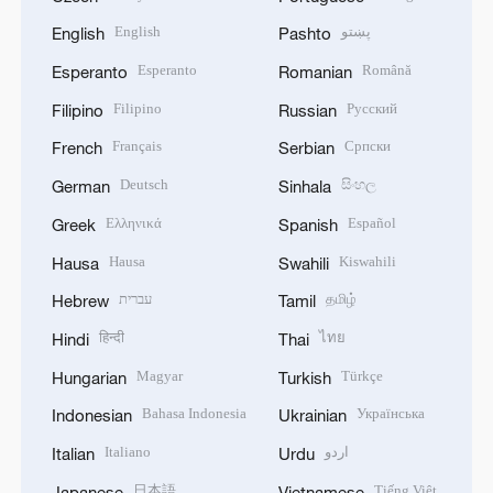
English
پښتو
English
Pashto
Esperanto
Română
Esperanto
Romanian
Filipino
Русский
Filipino
Russian
Français
Српски
French
Serbian
Deutsch
සිංහල
German
Sinhala
Ελληνικά
Español
Greek
Spanish
Hausa
Kiswahili
Hausa
Swahili
עברית
தமிழ்
Hebrew
Tamil
हिन्दी
ไทย
Hindi
Thai
Magyar
Türkçe
Hungarian
Turkish
Bahasa Indonesia
Українська
Indonesian
Ukrainian
Italiano
اردو
Italian
Urdu
日本語
Tiếng Việt
Japanese
Vietnamese