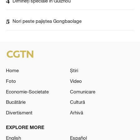
4
Dimineți speciale în Guizhou
5
Nori peste pajiștea Gongbaolage
Home
Știri
Foto
Video
Economie-Societate
Comunicare
Bucătărie
Cultură
Divertisment
Arhivă
EXPLORE MORE
English
Español