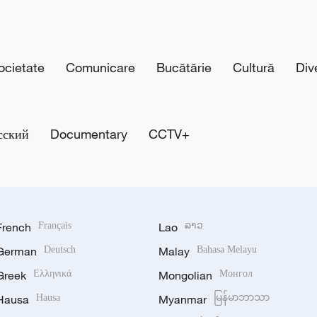
cietate
Comunicare
Bucătărie
Cultură
Div
сский
Documentary
CCTV+
French
Français
Lao
ລາວ
German
Deutsch
Malay
Bahasa Melayu
Greek
Ελληνικά
Mongolian
Монгол
Hausa
Hausa
Myanmar
မြန်မာဘာသာ