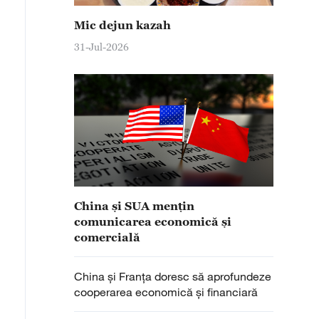
Mic dejun kazah
31-Jul-2026
China și SUA mențin
comunicarea economică și
comercială
China și Franța doresc să aprofundeze
cooperarea economică și financiară