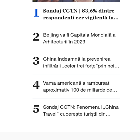
1
Sondaj CGTN | 83,6% dintre
respondenți cer vigilență față
de accelerarea expansiunii
militare a Japoniei sub noul
2
Beijing va fi Capitala Mondială a
militarism
Arhitecturii în 2029
3
China îndeamnă la prevenirea
infiltrării „celor trei forțe”prin noile
tehnologii
4
Vama americană a rambursat
aproximativ 100 de miliarde de
dolari din taxele vamale colectate
anterior
5
Sondaj CGTN: Fenomenul „China
Travel” cucerește turiștii din
întreaga lume. Peste 90% dintre
respondenți remarcă interesul în
creștere pentru China