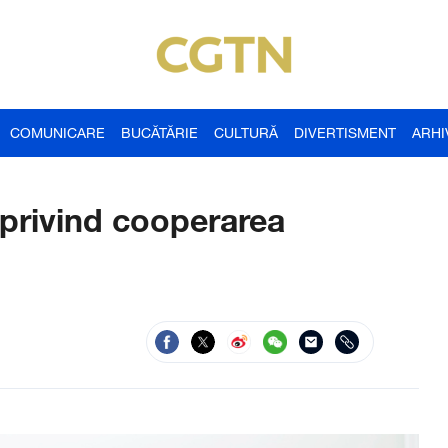
COMUNICARE
BUCĂTĂRIE
CULTURĂ
DIVERTISMENT
ARHI
E privind cooperarea