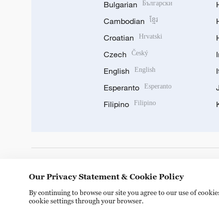
Bulgarian
Български
Cambodian
ខ្មែរ
Croatian
Hrvatski
Czech
Český
English
English
Esperanto
Esperanto
Filipino
Filipino
DOWNLOAD OUR APP
Our Privacy Statement & Cookie Policy
By continuing to browse our site you agree to our use of cooki
cookie settings through your browser.