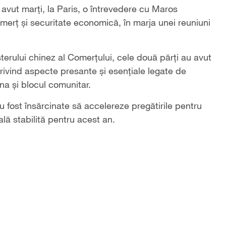
avut marți, la Paris, o întrevedere cu Maros
merț și securitate economică, în marja unei reuniuni
isterului chinez al Comerțului, cele două părți au avut
privind aspecte presante și esențiale legate de
a și blocul comunitar.
 fost însărcinate să accelereze pregătirile pentru
ală stabilită pentru acest an.