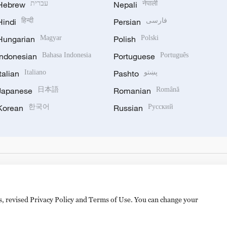
Hebrew
עברית
Nepali
नेपाली
Hindi
हिन्दी
Persian
فارسی
Hungarian
Magyar
Polish
Polski
Indonesian
Bahasa Indonesia
Portuguese
Português
Italian
Italiano
Pashto
پښتو
Japanese
日本語
Romanian
Română
Korean
한국어
Russian
Русский
es, revised Privacy Policy and Terms of Use. You can change your