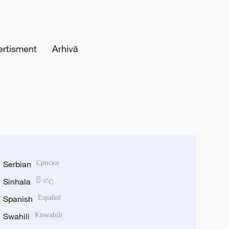
ertisment
Arhivă
Serbian
Српски
Sinhala
සිංහල
Spanish
Español
Swahili
Kiswahili