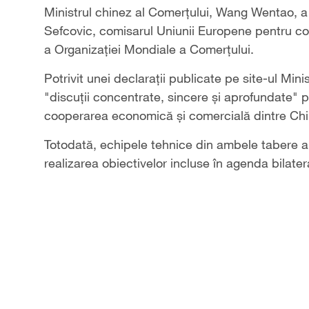
Ministrul chinez al Comerțului, Wang Wentao, a 
Sefcovic, comisarul Uniunii Europene pentru co
a Organizației Mondiale a Comerțului.
Potrivit unei declarații publicate pe site-ul Min
"discuții concentrate, sincere și aprofundate" 
cooperarea economică și comercială dintre Chin
Totodată, echipele tehnice din ambele tabere au
realizarea obiectivelor incluse în agenda bilater