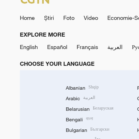
Home
Știri
Foto
Video
Economie-So
EXPLORE MORE
English
Español
Français
العربية
Ру
CHOOSE YOUR LANGUAGE
Albanian
Shqip
Arabic
العربية
Belarusian
Беларуская
Bengali
বাংলা
Bulgarian
Български