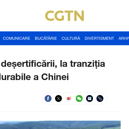
COMUNICARE
BUCĂTĂRIE
CULTURĂ
DIVERTISMENT
ARHI
eșertificării, la tranziția
durabile a Chinei