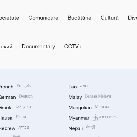
cietate
Comunicare
Bucătărie
Cultură
Div
сский
Documentary
CCTV+
French
Français
Lao
ລາວ
German
Deutsch
Malay
Bahasa Melayu
Greek
Ελληνικά
Mongolian
Монгол
Hausa
Hausa
Myanmar
မြန်မာဘာသာ
Hebrew
עברית
Nepali
नेपाली