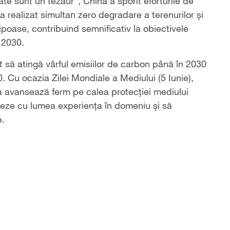
te sunt un tezaur", China a sporit eforturile de
a realizat simultan zero degradare a terenurilor și
sipoase, contribuind semnificativ la obiectivele
 2030.
 să atingă vârful emisiilor de carbon până în 2030
0. Cu ocazia Zilei Mondiale a Mediului (5 Iunie),
na avansează ferm pe calea protecției mediului
tajeze cu lumea experiența în domeniu și să
e.