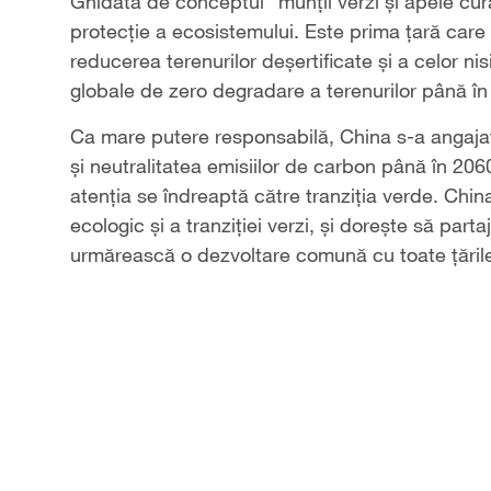
Video
Ghidată de conceptul "munții verzi și apele cura
protecție a ecosistemului. Este prima țară care 
reducerea terenurilor deșertificate și a celor ni
globale de zero degradare a terenurilor până în
Ca mare putere responsabilă, China s-a angajat
și neutralitatea emisiilor de carbon până în 206
atenția se îndreaptă către tranziția verde. Chi
ecologic și a tranziției verzi, și dorește să par
urmărească o dezvoltare comună cu toate țăril