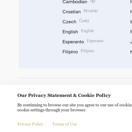
Cambodian
ខ្មែរ
Croatian
Hrvatski
Czech
Český
English
English
Esperanto
Esperanto
Filipino
Filipino
DOWNLOAD OUR APP
Our Privacy Statement & Cookie Policy
By continuing to browse our site you agree to our use of cooki
cookie settings through your browser.
Privacy Policy
Terms of Use
Copyright © 2024 CGTN.
京ICP备20000184号
京公网安