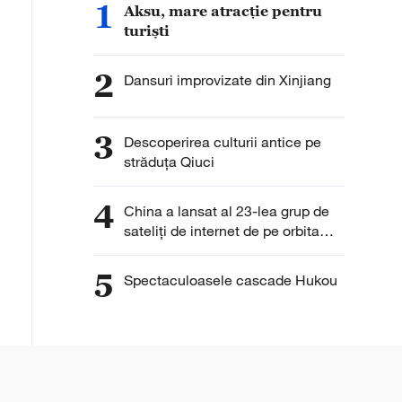
1
Aksu, mare atracție pentru
turiști
2
Dansuri improvizate din Xinjiang
3
Descoperirea culturii antice pe
străduța Qiuci
4
China a lansat al 23-lea grup de
sateliți de internet de pe orbita
joasă
5
Spectaculoasele cascade Hukou