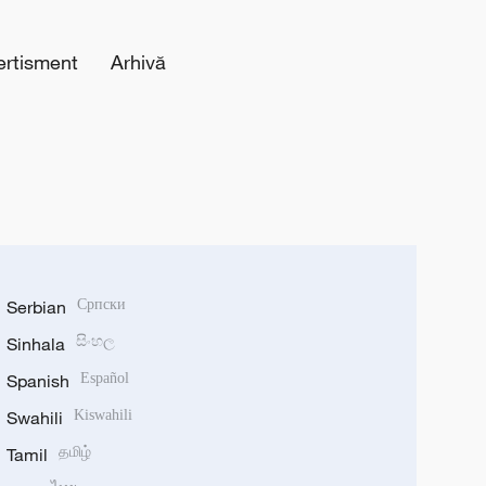
ertisment
Arhivă
Serbian
Српски
Sinhala
සිංහල
Spanish
Español
Swahili
Kiswahili
Tamil
தமிழ்