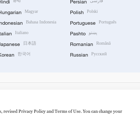
Hindi
हिन्दी
Persian
فارسی
Hungarian
Magyar
Polish
Polski
Indonesian
Bahasa Indonesia
Portuguese
Português
Italian
Italiano
Pashto
پښتو
Japanese
日本語
Romanian
Română
Korean
한국어
Russian
Русский
es, revised Privacy Policy and Terms of Use. You can change your
备 11010502050052号
Disinformation report hotline: 010-8506146