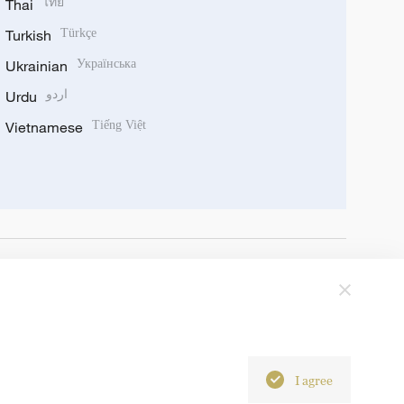
Thai
ไทย
Turkish
Türkçe
Ukrainian
Українська
Urdu
اردو
Vietnamese
Tiếng Việt
I agree
6