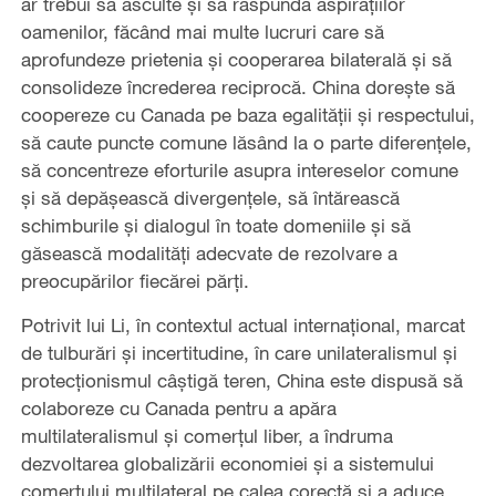
ar trebui să asculte și să răspundă aspirațiilor
oamenilor, făcând mai multe lucruri care să
aprofundeze prietenia și cooperarea bilaterală și să
consolideze încrederea reciprocă. China dorește să
coopereze cu Canada pe baza egalității și respectului,
să caute puncte comune lăsând la o parte diferențele,
să concentreze eforturile asupra intereselor comune
și să depășească divergențele, să întărească
schimburile și dialogul în toate domeniile și să
găsească modalități adecvate de rezolvare a
preocupărilor fiecărei părți.
Potrivit lui Li, în contextul actual internațional, marcat
de tulburări și incertitudine, în care unilateralismul și
protecționismul câștigă teren, China este dispusă să
colaboreze cu Canada pentru a apăra
multilateralismul și comerțul liber, a îndruma
dezvoltarea globalizării economiei și a sistemului
comerțului multilateral pe calea corectă și a aduce