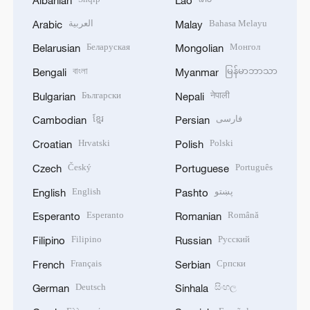
العربية
Bahasa Melayu
Arabic
Malay
Беларуская
Монгол
Belarusian
Mongolian
বাংলা
မြန်မာဘာသာ
Bengali
Myanmar
Български
नेपाली
Bulgarian
Nepali
ខ្មែរ
فارسی
Cambodian
Persian
Hrvatski
Polski
Croatian
Polish
Český
Português
Czech
Portuguese
English
پښتو
English
Pashto
Esperanto
Română
Esperanto
Romanian
Filipino
Русский
Filipino
Russian
Français
Српски
French
Serbian
Deutsch
සිංහල
German
Sinhala