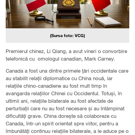
(Sursa foto: VCG)
Premierul chinez, Li Qiang, a avut vineri o convorbire
telefonică cu omologul canadian, Mark Carney.
Canada a fost una dintre primele țări occidentale care
au stabilit relații diplomatice cu China nouă, iar
relațiile chino-canadiene au fost mult timp în
avangarda relațiilor Chinei cu Occidentul. Totuși, în
ultimii ani, relațiile bilaterale au fost afectate de
perturbații care nu au fost necesare și au întâmpinat
dificultăți grave. China dorește să colaboreze cu
Canada, într-un spirit orientat spre viitor, pentru a
îmbunătăți continuu relațiile bilaterale, a le aduce pe o