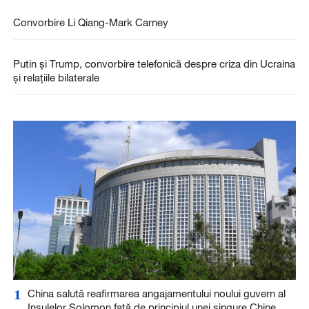
Convorbire Li Qiang-Mark Carney
Putin și Trump, convorbire telefonică despre criza din Ucraina
și relațiile bilaterale
1
China salută reafirmarea angajamentului noului guvern al
Insulelor Solomon față de principiul unei singure Chine