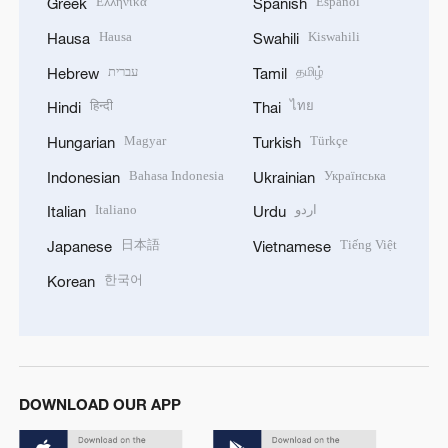
Ελληνικά
Español
Greek
Spanish
Hausa
Kiswahili
Hausa
Swahili
עברית
தமிழ்
Hebrew
Tamil
हिन्दी
ไทย
Hindi
Thai
Magyar
Türkçe
Hungarian
Turkish
Bahasa Indonesia
Українська
Indonesian
Ukrainian
Italiano
اردو
Italian
Urdu
日本語
Tiếng Việt
Japanese
Vietnamese
한국어
Korean
DOWNLOAD OUR APP