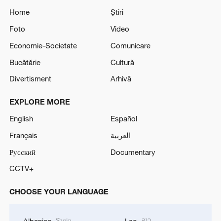
Home
Știri
Foto
Video
Economie-Societate
Comunicare
Bucătărie
Cultură
Divertisment
Arhivă
EXPLORE MORE
English
Español
Français
العربية
Русский
Documentary
CCTV+
CHOOSE YOUR LANGUAGE
Shqip
ລາວ
Albanian
Lao