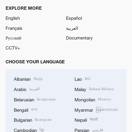
EXPLORE MORE
English
Español
Français
العربية
Русский
Documentary
CCTV+
CHOOSE YOUR LANGUAGE
Shqip
ລາວ
Albanian
Lao
العربية
Bahasa Melayu
Arabic
Malay
Беларуская
Монгол
Belarusian
Mongolian
বাংলা
မြန်မာဘာသာ
Bengali
Myanmar
Български
नेपाली
Bulgarian
Nepali
ខ្មែរ
فارسی
Cambodian
Persian