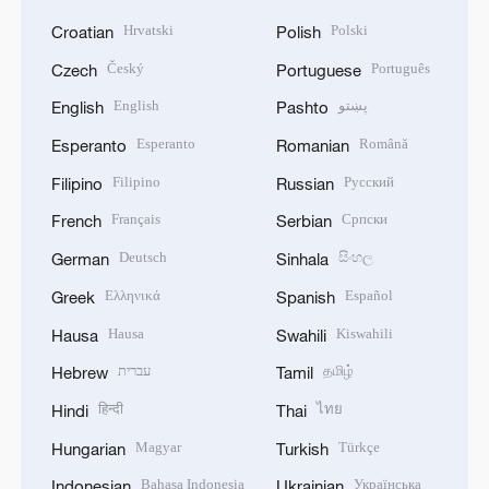
Hrvatski
Polski
Croatian
Polish
Český
Português
Czech
Portuguese
English
پښتو
English
Pashto
Esperanto
Română
Esperanto
Romanian
Filipino
Русский
Filipino
Russian
Français
Српски
French
Serbian
Deutsch
සිංහල
German
Sinhala
Ελληνικά
Español
Greek
Spanish
Hausa
Kiswahili
Hausa
Swahili
עברית
தமிழ்
Hebrew
Tamil
हिन्दी
ไทย
Hindi
Thai
Magyar
Türkçe
Hungarian
Turkish
Bahasa Indonesia
Українська
Indonesian
Ukrainian