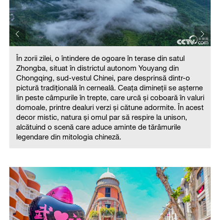
În zorii zilei, o întindere de ogoare în terase din satul
Zhongba, situat în districtul autonom Youyang din
Chongqing, sud-vestul Chinei, pare desprinsă dintr-o
pictură tradițională în cerneală. Ceața dimineții se așterne
e
lin peste câmpurile în trepte, care urcă și coboară în valuri
i
domoale, printre dealuri verzi și cătune adormite. În acest
t
decor mistic, natura și omul par să respire la unison,
alcătuind o scenă care aduce aminte de tărâmurile
legendare din mitologia chineză.