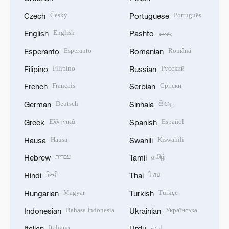
Český
Português
Czech
Portuguese
English
پښتو
English
Pashto
Esperanto
Română
Esperanto
Romanian
Filipino
Русский
Filipino
Russian
Français
Српски
French
Serbian
Deutsch
සිංහල
German
Sinhala
Ελληνικά
Español
Greek
Spanish
Hausa
Kiswahili
Hausa
Swahili
עברית
தமிழ்
Hebrew
Tamil
हिन्दी
ไทย
Hindi
Thai
Magyar
Türkçe
Hungarian
Turkish
Bahasa Indonesia
Українська
Indonesian
Ukrainian
Italiano
اردو
Italian
Urdu