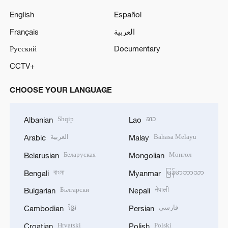
English
Español
Français
العربية
Русский
Documentary
CCTV+
CHOOSE YOUR LANGUAGE
Shqip
ລາວ
Albanian
Lao
العربية
Bahasa Melayu
Arabic
Malay
Беларуская
Монгол
Belarusian
Mongolian
বাংলা
မြန်မာဘာသာ
Bengali
Myanmar
Български
नेपाली
Bulgarian
Nepali
ខ្មែរ
فارسی
Cambodian
Persian
Hrvatski
Polski
Croatian
Polish