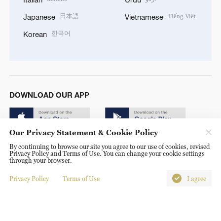
日本語
Tiếng Việt
Japanese
Vietnamese
한국어
Korean
DOWNLOAD OUR APP
Our Privacy Statement & Cookie Policy
By continuing to browse our site you agree to our use of cookies, revised
Privacy Policy and Terms of Use. You can change your cookie settings
through your browser.
Copyright © 2024 CGTN.
Privacy Policy
Terms of Use
I agree
京ICP备20000184号
京公网安备 11010502050052号
Disinformation report hotline: 010-85061466