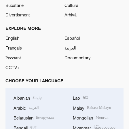
Bucătărie
Cultură
Divertisment
Arhivă
EXPLORE MORE
English
Español
Français
العربية
Русский
Documentary
CCTV+
CHOOSE YOUR LANGUAGE
Shqip
ລາວ
Albanian
Lao
العربية
Bahasa Melayu
Arabic
Malay
Беларуская
Монгол
Belarusian
Mongolian
বাংলা
မြန်မာဘာသာ
Bengali
Myanmar