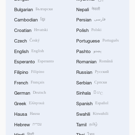
Български
नेपाली
Bulgarian
Nepali
ខ្មែរ
فارسی
Cambodian
Persian
Hrvatski
Polski
Croatian
Polish
Český
Português
Czech
Portuguese
English
پښتو
English
Pashto
Esperanto
Română
Esperanto
Romanian
Filipino
Русский
Filipino
Russian
Français
Српски
French
Serbian
Deutsch
සිංහල
German
Sinhala
Ελληνικά
Español
Greek
Spanish
Hausa
Kiswahili
Hausa
Swahili
עברית
தமிழ்
Hebrew
Tamil
हिन्दी
ไทย
Hindi
Thai