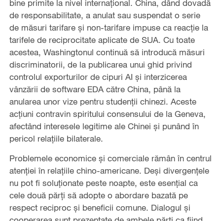
bine primite la nivel internațional. China, dând dovadă
de responsabilitate, a anulat sau suspendat o serie
de măsuri tarifare și non-tarifare impuse ca reacție la
tarifele de reciprocitate aplicate de SUA. Cu toate
acestea, Washingtonul continuă să introducă măsuri
discriminatorii, de la publicarea unui ghid privind
controlul exporturilor de cipuri AI și interzicerea
vânzării de software EDA către China, până la
anularea unor vize pentru studenții chinezi. Aceste
acțiuni contravin spiritului consensului de la Geneva,
afectând interesele legitime ale Chinei și punând în
pericol relațiile bilaterale.
Problemele economice și comerciale rămân în centrul
atenției în relațiile chino-americane. Deși divergențele
nu pot fi soluționate peste noapte, este esențial ca
cele două părți să adopte o abordare bazată pe
respect reciproc și beneficii comune. Dialogul și
cooperarea sunt prezentate de ambele părți ca fiind