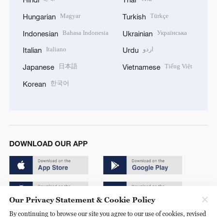
Magyar
Türkçe
Hungarian
Turkish
Bahasa Indonesia
Українська
Indonesian
Ukrainian
Italiano
اردو
Italian
Urdu
日本語
Tiếng Việt
Japanese
Vietnamese
한국어
Korean
DOWNLOAD OUR APP
Our Privacy Statement & Cookie Policy
By continuing to browse our site you agree to our use of cookies, revised
Copyright © 2024 CGTN.