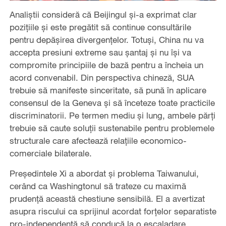
Analiștii consideră că Beijingul și-a exprimat clar
pozițiile și este pregătit să continue consultările
pentru depășirea divergențelor. Totuși, China nu va
accepta presiuni extreme sau șantaj și nu își va
compromite principiile de bază pentru a încheia un
acord convenabil. Din perspectiva chineză, SUA
trebuie să manifeste sinceritate, să pună în aplicare
consensul de la Geneva și să înceteze toate practicile
discriminatorii. Pe termen mediu și lung, ambele părți
trebuie să caute soluții sustenabile pentru problemele
structurale care afectează relațiile economico-
comerciale bilaterale.
Președintele Xi a abordat și problema Taiwanului,
cerând ca Washingtonul să trateze cu maximă
prudență această chestiune sensibilă. El a avertizat
asupra riscului ca sprijinul acordat forțelor separatiste
pro-independență să conducă la o escaladare