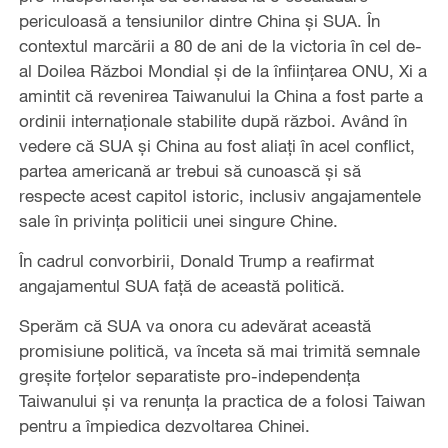
periculoasă a tensiunilor dintre China și SUA. În
contextul marcării a 80 de ani de la victoria în cel de-
al Doilea Război Mondial și de la înființarea ONU, Xi a
amintit că revenirea Taiwanului la China a fost parte a
ordinii internaționale stabilite după război. Având în
vedere că SUA și China au fost aliați în acel conflict,
partea americană ar trebui să cunoască și să
respecte acest capitol istoric, inclusiv angajamentele
sale în privința politicii unei singure Chine.
În cadrul convorbirii, Donald Trump a reafirmat
angajamentul SUA față de această politică.
Sperăm că SUA va onora cu adevărat această
promisiune politică, va înceta să mai trimită semnale
greșite forțelor separatiste pro-independența
Taiwanului și va renunța la practica de a folosi Taiwan
pentru a împiedica dezvoltarea Chinei.