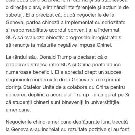
o direcție clară, eliminând interferențele și acțiunile de
sabotaj. El a precizat că, după negocierile de la
Geneva, partea chineză a implementat cu seriozitate
și responsabilitate acordul convenit și a îndemnat
SUA să evalueze obiectiv progresele înregistrate și
să renunțe la măsurile negative impuse Chinei.
La rândul său, Donald Trump a declarat că o
cooperare strânsă între SUA și China poate aduce
numeroase beneficii. El a apreciat drept un succes
negocierile comerciale de la Geneva și a exprimat
dorința Statelor Unite de a colabora cu China pentru
aplicarea deplină a acordului. Trump l-a asigurat pe Xi
că studenții chinezi sunt bineveniți în universitățile
americane.
Negocierile chino-americane desfășurate luna trecută
la Geneva s-au încheiat cu rezultate pozitive și au fost