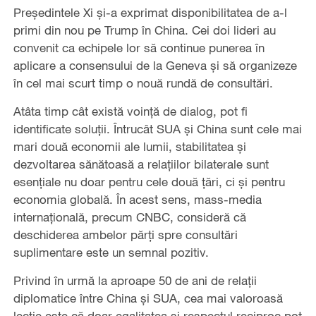
Președintele Xi și-a exprimat disponibilitatea de a-l
primi din nou pe Trump în China. Cei doi lideri au
convenit ca echipele lor să continue punerea în
aplicare a consensului de la Geneva și să organizeze
în cel mai scurt timp o nouă rundă de consultări.
Atâta timp cât există voință de dialog, pot fi
identificate soluții. Întrucât SUA și China sunt cele mai
mari două economii ale lumii, stabilitatea și
dezvoltarea sănătoasă a relațiilor bilaterale sunt
esențiale nu doar pentru cele două țări, ci și pentru
economia globală. În acest sens, mass-media
internațională, precum CNBC, consideră că
deschiderea ambelor părți spre consultări
suplimentare este un semnal pozitiv.
Privind în urmă la aproape 50 de ani de relații
diplomatice între China și SUA, cea mai valoroasă
lecție este că doar egalitatea și respectul reciproc pot