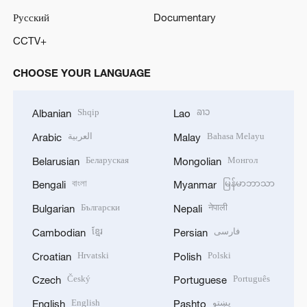
Русский
Documentary
CCTV+
CHOOSE YOUR LANGUAGE
Shqip
ລາວ
Albanian
Lao
العربية
Bahasa Melayu
Arabic
Malay
Беларуская
Монгол
Belarusian
Mongolian
বাংলা
မြန်မာဘာသာ
Bengali
Myanmar
Български
नेपाली
Bulgarian
Nepali
ខ្មែរ
فارسی
Cambodian
Persian
Hrvatski
Polski
Croatian
Polish
Český
Português
Czech
Portuguese
English
پښتو
English
Pashto