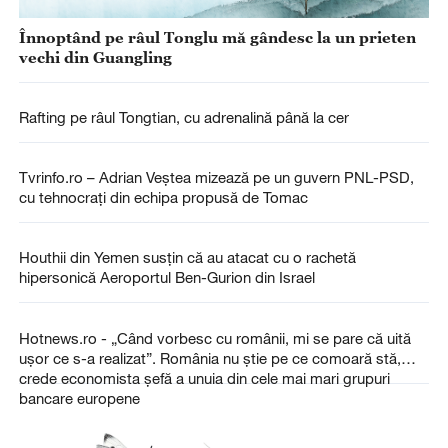
Înnoptând pe râul Tonglu mă gândesc la un prieten
vechi din Guangling
Rafting pe râul Tongtian, cu adrenalină până la cer
Tvrinfo.ro – Adrian Veștea mizează pe un guvern PNL-PSD,
cu tehnocrați din echipa propusă de Tomac
Houthii din Yemen susțin că au atacat cu o rachetă
hipersonică Aeroportul Ben-Gurion din Israel
Hotnews.ro - „Când vorbesc cu românii, mi se pare că uită
ușor ce s-a realizat”. România nu știe pe ce comoară stă,
crede economista șefă a unuia din cele mai mari grupuri
bancare europene