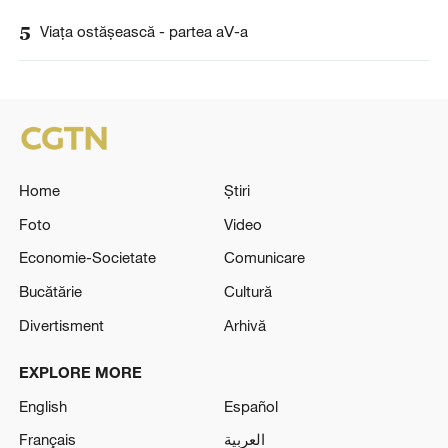
5
Viaţa ostăşească - partea aⅤ-a
Home
Știri
Foto
Video
Economie-Societate
Comunicare
Bucătărie
Cultură
Divertisment
Arhivă
EXPLORE MORE
English
Español
Français
العربية