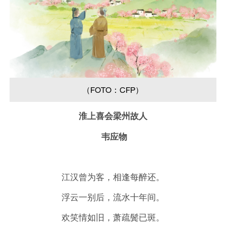
（FOTO：CFP）
淮上喜会梁州故人
韦应物
江汉曾为客，相逢每醉还。
浮云一别后，流水十年间。
欢笑情如旧，萧疏鬓已斑。