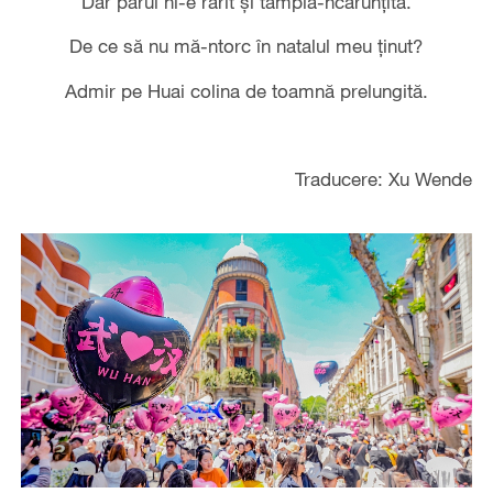
Dar părul ni-e rărit şi tâmpla-ncărunţită.
De ce să nu mă-ntorc în natalul meu ţinut?
Admir pe Huai colina de toamnă prelungită.
Traducere: Xu Wende