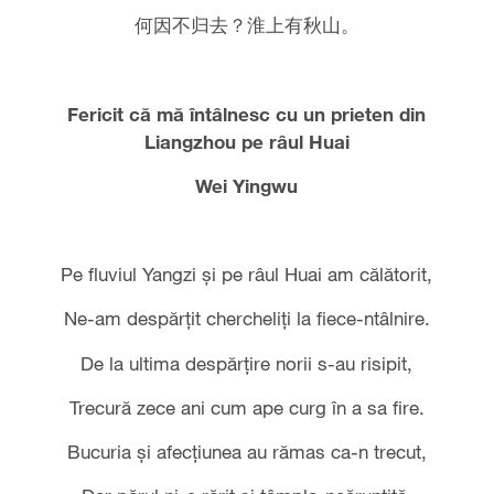
何因不归去？淮上有秋山。
Fericit că mă întâlnesc cu un prieten din
Liangzhou pe râul Huai
Wei Yingwu
Pe fluviul Yangzi şi pe râul Huai am călătorit,
Ne-am despărţit chercheliţi la fiece-ntâlnire.
De la ultima despărţire norii s-au risipit,
Trecură zece ani cum ape curg în a sa fire.
Bucuria şi afecţiunea au rămas ca-n trecut,