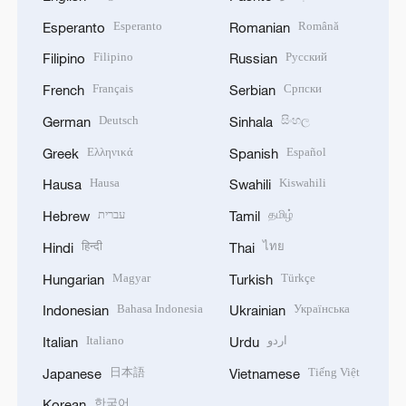
Esperanto
Română
Esperanto
Romanian
Filipino
Русский
Filipino
Russian
Français
Српски
French
Serbian
Deutsch
සිංහල
German
Sinhala
Ελληνικά
Español
Greek
Spanish
Hausa
Kiswahili
Hausa
Swahili
עברית
தமிழ்
Hebrew
Tamil
हिन्दी
ไทย
Hindi
Thai
Magyar
Türkçe
Hungarian
Turkish
Bahasa Indonesia
Українська
Indonesian
Ukrainian
Italiano
اردو
Italian
Urdu
日本語
Tiếng Việt
Japanese
Vietnamese
한국어
Korean