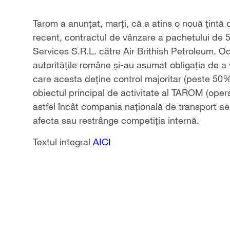
Tarom a anunţat, marţi, că a atins o nouă ţintă d
recent, contractul de vânzare a pachetului de
Services S.R.L. către Air Brithish Petroleum. Od
autoritățile române și-au asumat obligația de a
care acesta deține control majoritar (peste 50%
obiectul principal de activitate al TAROM (opera
astfel încât compania națională de transport ae
afecta sau restrânge competiția internă.
Textul integral
AICI