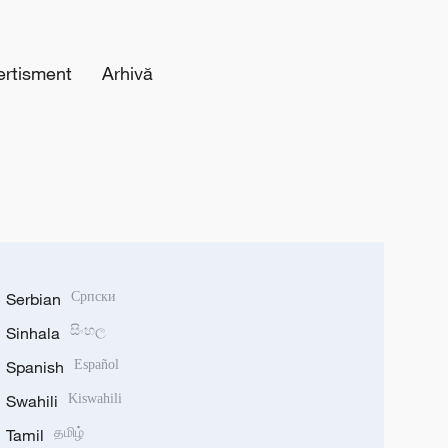
ertisment
Arhivă
Serbian
Српски
Sinhala
සිංහල
Spanish
Español
Swahili
Kiswahili
Tamil
தமிழ்