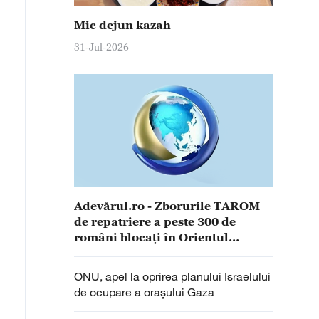
Mic dejun kazah
31-Jul-2026
Adevărul.ro - Zborurile TAROM
de repatriere a peste 300 de
români blocați în Orientul
Mijlociu au fost amânate.
Anunțul companiei
ONU, apel la oprirea planului Israelului
de ocupare a orașului Gaza