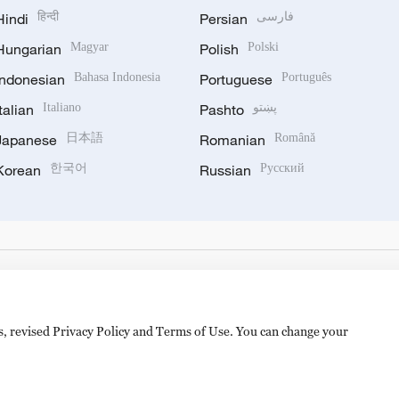
Hindi
हिन्दी
Persian
فارسی
Hungarian
Magyar
Polish
Polski
Indonesian
Bahasa Indonesia
Portuguese
Português
Italian
Italiano
Pashto
پښتو
Japanese
日本語
Romanian
Română
Korean
한국어
Russian
Русский
es, revised Privacy Policy and Terms of Use. You can change your
备 11010502050052号
Disinformation report hotline: 010-8506146