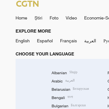
Home
Știri
Foto
Video
Economie-So
EXPLORE MORE
English
Español
Français
العربية
Ру
CHOOSE YOUR LANGUAGE
Albanian
Shqip
Arabic
العربية
Belarusian
Беларуская
Bengali
বাংলা
Bulgarian
Български