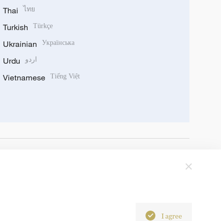
Thai
ไทย
Turkish
Türkçe
Ukrainian
Українська
Urdu
اردو
Vietnamese
Tiếng Việt
I agree
6