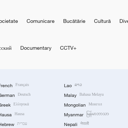
cietate
Comunicare
Bucătărie
Cultură
Div
сский
Documentary
CCTV+
French
Français
Lao
ລາວ
German
Deutsch
Malay
Bahasa Melayu
Greek
Ελληνικά
Mongolian
Монгол
Hausa
Hausa
Myanmar
မြန်မာဘာသာ
Hebrew
עברית
Nepali
नेपाली