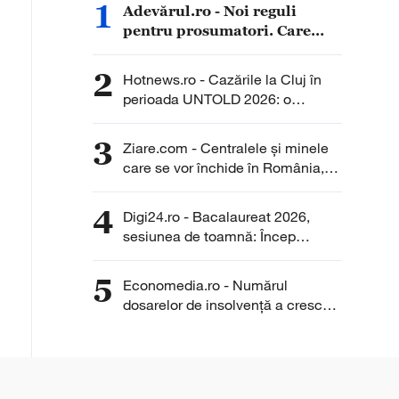
1
Adevărul.ro - Noi reguli
pentru prosumatori. Care
sunt cele mai importante
schimbări pe care trebuie să
2
Hotnews.ro - Cazările la Cluj în
le știe românii
perioada UNTOLD 2026: o
garsonieră ajunge să coste pe
noapte cât chiria pe o lună pentru
3
Ziare.com - Centralele și minele
un apartament
care se vor închide în România,
până în 2030. Ce prevede legea
decarbonizării
4
Digi24.ro - Bacalaureat 2026,
sesiunea de toamnă: Încep
probele de competențe într-o
limbă de circulație internațională.
5
Economedia.ro - Numărul
Cum se desfășoară examenul
dosarelor de insolvenţă a crescut
cu aproximativ 26% în iulie față
de aceeași lună a anului trecut