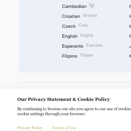
Cambodian
ខ្មែរ
Croatian
Hrvatski
Czech
Český
English
English
Esperanto
Esperanto
Filipino
Filipino
DOWNLOAD OUR APP
Our Privacy Statement & Cookie Policy
By continuing to browse our site you agree to our use of cooki
cookie settings through your browser.
Privacy Policy
Terms of Use
Copyright © 2024 CGTN.
京ICP备20000184号
京公网安