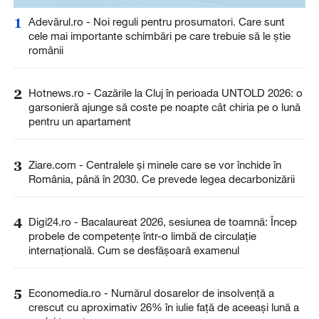
1
Adevărul.ro - Noi reguli pentru prosumatori. Care sunt
cele mai importante schimbări pe care trebuie să le știe
românii
2
Hotnews.ro - Cazările la Cluj în perioada UNTOLD 2026: o
garsonieră ajunge să coste pe noapte cât chiria pe o lună
pentru un apartament
3
Ziare.com - Centralele și minele care se vor închide în
România, până în 2030. Ce prevede legea decarbonizării
4
Digi24.ro - Bacalaureat 2026, sesiunea de toamnă: Încep
probele de competențe într-o limbă de circulație
internațională. Cum se desfășoară examenul
5
Economedia.ro - Numărul dosarelor de insolvenţă a
crescut cu aproximativ 26% în iulie față de aceeași lună a