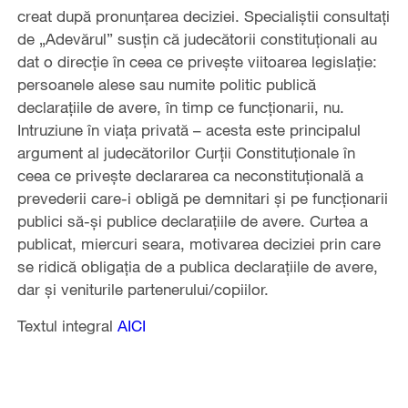
creat după pronunțarea deciziei. Specialiștii consultați
de „Adevărul” susțin că judecătorii constituționali au
dat o direcție în ceea ce privește viitoarea legislație:
persoanele alese sau numite politic publică
declarațiile de avere, în timp ce funcționarii, nu.
Intruziune în viața privată – acesta este principalul
argument al judecătorilor Curții Constituționale în
ceea ce privește declararea ca neconstituțională a
prevederii care-i obligă pe demnitari și pe funcționarii
publici să-și publice declarațiile de avere. Curtea a
publicat, miercuri seara, motivarea deciziei prin care
se ridică obligația de a publica declarațiile de avere,
dar și veniturile partenerului/copiilor.
Textul integral
AICI