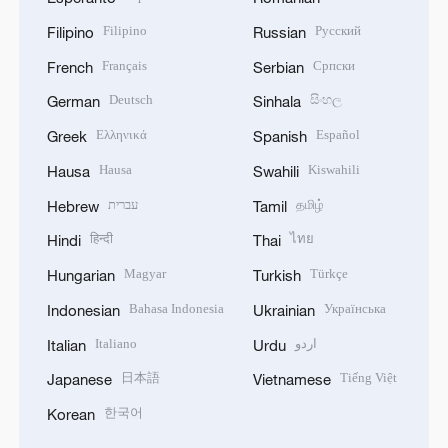
Filipino
Русский
Filipino
Russian
Français
Српски
French
Serbian
Deutsch
සිංහල
German
Sinhala
Ελληνικά
Español
Greek
Spanish
Hausa
Kiswahili
Hausa
Swahili
עברית
தமிழ்
Hebrew
Tamil
हिन्दी
ไทย
Hindi
Thai
Magyar
Türkçe
Hungarian
Turkish
Bahasa Indonesia
Українська
Indonesian
Ukrainian
Italiano
اردو
Italian
Urdu
日本語
Tiếng Việt
Japanese
Vietnamese
한국어
Korean