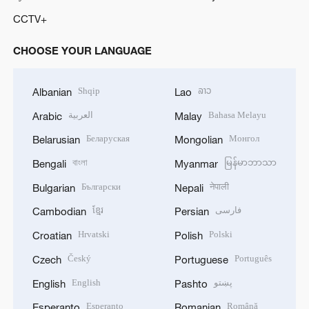
CCTV+
CHOOSE YOUR LANGUAGE
Shqip
ລາວ
Albanian
Lao
العربية
Bahasa Melayu
Arabic
Malay
Беларуская
Монгол
Belarusian
Mongolian
বাংলা
မြန်မာဘာသာ
Bengali
Myanmar
Български
नेपाली
Bulgarian
Nepali
ខ្មែរ
فارسی
Cambodian
Persian
Hrvatski
Polski
Croatian
Polish
Český
Português
Czech
Portuguese
English
پښتو
English
Pashto
Esperanto
Română
Esperanto
Romanian