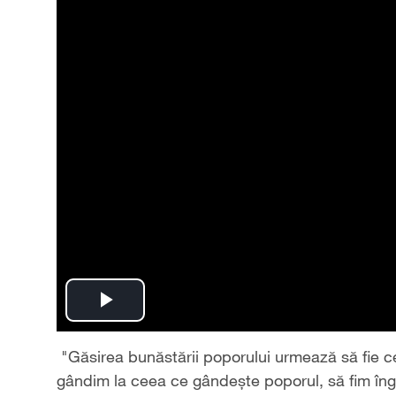
Play
Video
"Găsirea bunăstării poporului urmează să fie c
gândim la ceea ce gândește poporul, să fim îngr