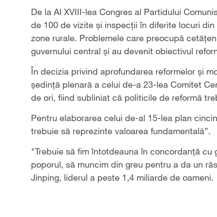
De la Al XVIII-lea Congres al Partidului Comuni
de 100 de vizite și inspecții în diferite locuri din
zone rurale. Problemele care preocupă cetățenii
guvernului central și au devenit obiectivul refor
În decizia privind aprofundarea reformelor și mod
ședință plenară a celui de-a 23-lea Comitet C
de ori, fiind subliniat că politicile de reformă tr
Pentru elaborarea celui de-al 15-lea plan cincin
trebuie să reprezinte valoarea fundamentală”.
"Trebuie să fim întotdeauna în concordanţă cu 
poporul, să muncim din greu pentru a da un răspu
Jinping, liderul a peste 1,4 miliarde de oameni.