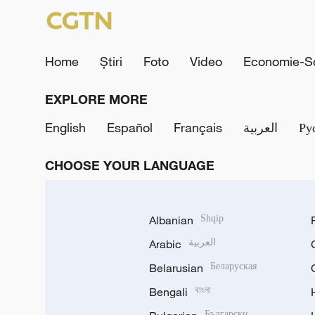
Home
Știri
Foto
Video
Economie-So
EXPLORE MORE
English
Español
Français
العربية
Ру
CHOOSE YOUR LANGUAGE
Albanian
Shqip
Arabic
العربية
Belarusian
Беларуская
Bengali
বাংলা
Български