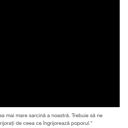
ea mai mare sarcină a noastră. Trebuie să ne
ijorați de ceea ce îngrijorează poporul."