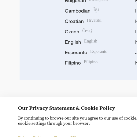
Bulgarian
Cambodian
ខ្មែរ
Croatian
Hrvatski
Czech
Český
English
English
Esperanto
Esperanto
Filipino
Filipino
DOWNLOAD OUR APP
Our Privacy Statement & Cookie Policy
By continuing to browse our site you agree to our use of cooki
cookie settings through your browser.