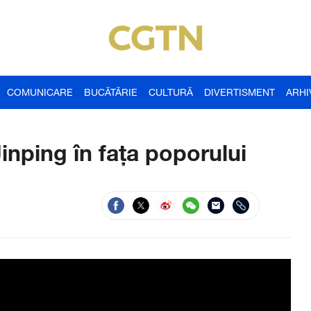
COMUNICARE
BUCĂTĂRIE
CULTURĂ
DIVERTISMENT
ARHI
Jinping în fața poporului