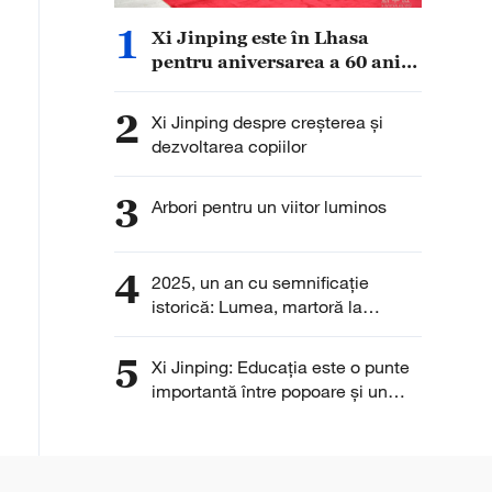
1
Xi Jinping este în Lhasa
pentru aniversarea a 60 ani
de la înființarea Regiunii
Autonome Xizang (Tibet)
2
Xi Jinping despre creșterea și
dezvoltarea copiilor
3
Arbori pentru un viitor luminos
4
2025, un an cu semnificație
istorică: Lumea, martoră la
angajamentul Chinei
5
Xi Jinping: Educația este o punte
importantă între popoare și un
mijloc de transmitere a prieteniei