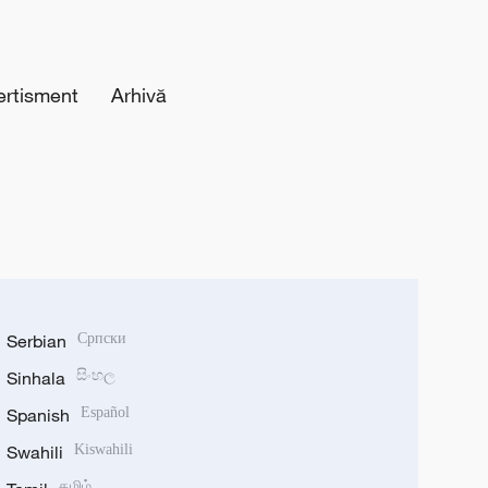
ertisment
Arhivă
Serbian
Српски
Sinhala
සිංහල
Spanish
Español
Swahili
Kiswahili
தமிழ்