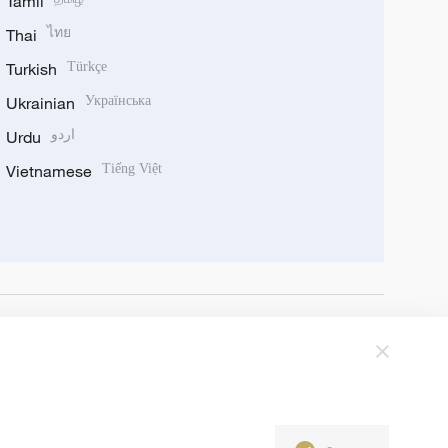
Tamil
Thai
ไทย
Turkish
Türkçe
Ukrainian
Українська
Urdu
اردو
Vietnamese
Tiếng Việt