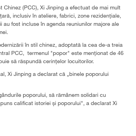
st Chinez (PCC), Xi Jinping a efectuat de mai mult
 țară, inclusiv în ateliere, fabrici, zone rezidențiale,
 au fost incluse în agenda reuniunilor majore ale
mei.
ernizării în stil chinez, adoptată la cea de-a treia
entral PCC, termenul "popor" este menționat de 46
ebuie să răspundă cerințelor locuitorilor.
al, Xi Jinping a declarat că „binele poporului
gândurile poporului, să rămânem solidari cu
ns calificat istoriei şi poporului", a declarat Xi