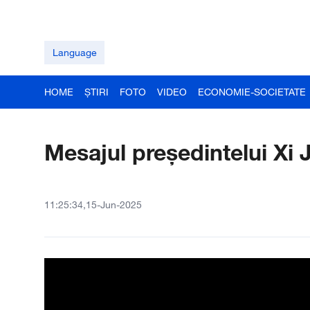
Language
HOME
ȘTIRI
FOTO
VIDEO
ECONOMIE-SOCIETATE
Mesajul președintelui Xi 
11:25:34,15-Jun-2025