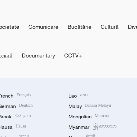
cietate
Comunicare
Bucătărie
Cultură
Div
сский
Documentary
CCTV+
French
Français
Lao
ລາວ
German
Deutsch
Malay
Bahasa Melayu
Greek
Ελληνικά
Mongolian
Монгол
Hausa
Hausa
Myanmar
မြန်မာဘာသာ
עברית
नेपाली