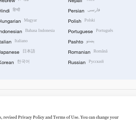
Hebrew
Nepali
Hindi
हिन्दी
Persian
فارسی
Hungarian
Magyar
Polish
Polski
Indonesian
Bahasa Indonesia
Portuguese
Português
Italian
Italiano
Pashto
پښتو
Japanese
日本語
Romanian
Română
Korean
한국어
Russian
Русский
es, revised Privacy Policy and Terms of Use. You can change your