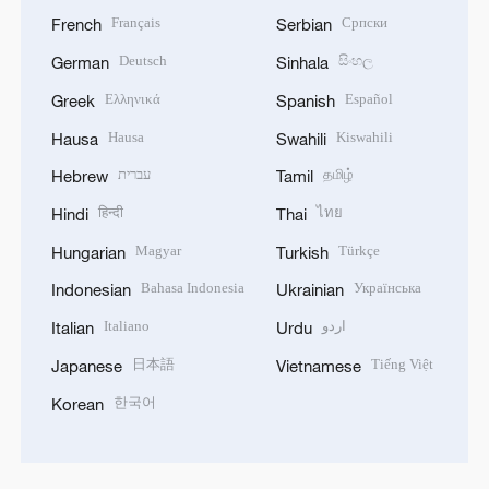
Français
Српски
French
Serbian
Deutsch
සිංහල
German
Sinhala
Ελληνικά
Español
Greek
Spanish
Hausa
Kiswahili
Hausa
Swahili
עברית
தமிழ்
Hebrew
Tamil
हिन्दी
ไทย
Hindi
Thai
Magyar
Türkçe
Hungarian
Turkish
Bahasa Indonesia
Українська
Indonesian
Ukrainian
Italiano
اردو
Italian
Urdu
日本語
Tiếng Việt
Japanese
Vietnamese
한국어
Korean