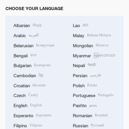
CHOOSE YOUR LANGUAGE
Shqip
ລາວ
Albanian
Lao
العربية
Bahasa Melayu
Arabic
Malay
Беларуская
Монгол
Belarusian
Mongolian
বাংলা
မြန်မာဘာသာ
Bengali
Myanmar
Български
नेपाली
Bulgarian
Nepali
ខ្មែរ
فارسی
Cambodian
Persian
Hrvatski
Polski
Croatian
Polish
Český
Português
Czech
Portuguese
English
پښتو
English
Pashto
Esperanto
Română
Esperanto
Romanian
Filipino
Русский
Filipino
Russian