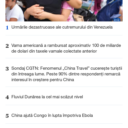
1
Urmările dezastruoase ale cutremurului din Venezuela
2
Vama americană a rambursat aproximativ 100 de miliarde
de dolari din taxele vamale colectate anterior
3
Sondaj CGTN: Fenomenul „China Travel” cucerește turiștii
din întreaga lume. Peste 90% dintre respondenți remarcă
interesul în creștere pentru China
4
Fluviul Dunărea la cel mai scăzut nivel
5
China ajută Congo în lupta împotriva Ebola