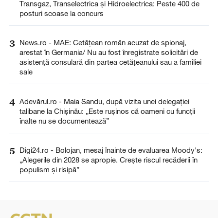
Transgaz, Transelectrica și Hidroelectrica: Peste 400 de
posturi scoase la concurs
3
News.ro - MAE: Cetăţean român acuzat de spionaj,
arestat în Germania/ Nu au fost înregistrate solicitări de
asistenţă consulară din partea cetăţeanului sau a familiei
sale
4
Adevărul.ro - Maia Sandu, după vizita unei delegației
talibane la Chișinău: „Este rușinos că oameni cu funcții
înalte nu se documentează”
5
Digi24.ro - Bolojan, mesaj înainte de evaluarea Moody's:
„Alegerile din 2028 se apropie. Crește riscul recăderii în
populism și risipă”