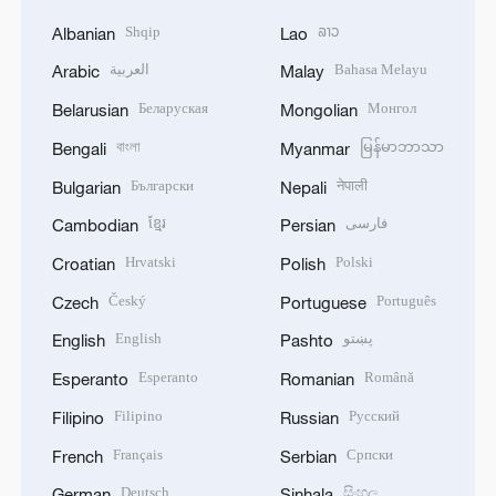
Shqip
ລາວ
Albanian
Lao
العربية
Bahasa Melayu
Arabic
Malay
Беларуская
Монгол
Belarusian
Mongolian
বাংলা
မြန်မာဘာသာ
Bengali
Myanmar
Български
नेपाली
Bulgarian
Nepali
ខ្មែរ
فارسی
Cambodian
Persian
Hrvatski
Polski
Croatian
Polish
Český
Português
Czech
Portuguese
English
پښتو
English
Pashto
Esperanto
Română
Esperanto
Romanian
Filipino
Русский
Filipino
Russian
Français
Српски
French
Serbian
Deutsch
සිංහල
German
Sinhala