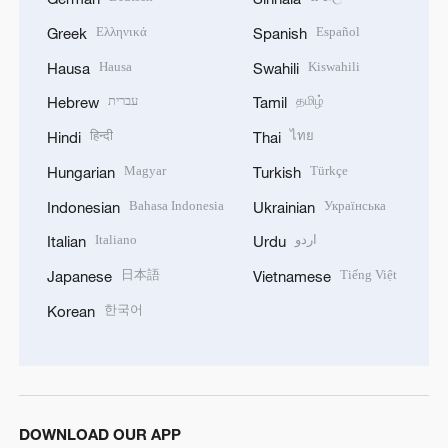
Ελληνικά
Español
Greek
Spanish
Hausa
Kiswahili
Hausa
Swahili
עברית
தமிழ்
Hebrew
Tamil
हिन्दी
ไทย
Hindi
Thai
Magyar
Türkçe
Hungarian
Turkish
Bahasa Indonesia
Українська
Indonesian
Ukrainian
Italiano
اردو
Italian
Urdu
日本語
Tiếng Việt
Japanese
Vietnamese
한국어
Korean
DOWNLOAD OUR APP