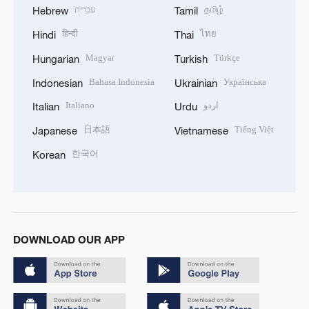
עברית
தமிழ்
Hebrew
Tamil
हिन्दी
ไทย
Hindi
Thai
Magyar
Türkçe
Hungarian
Turkish
Bahasa Indonesia
Українська
Indonesian
Ukrainian
Italiano
اردو
Italian
Urdu
日本語
Tiếng Việt
Japanese
Vietnamese
한국어
Korean
DOWNLOAD OUR APP