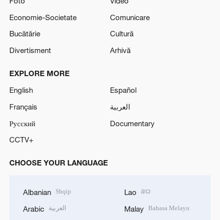
Foto
Video
Economie-Societate
Comunicare
Bucătărie
Cultură
Divertisment
Arhivă
EXPLORE MORE
English
Español
Français
العربية
Русский
Documentary
CCTV+
CHOOSE YOUR LANGUAGE
Shqip
ລາວ
Albanian
Lao
العربية
Bahasa Melayu
Arabic
Malay