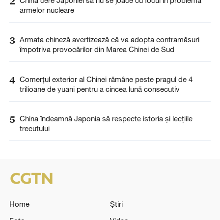
2
China cere Japoniei să nu se joace cu focul în problema
armelor nucleare
3
Armata chineză avertizează că va adopta contramăsuri
împotriva provocărilor din Marea Chinei de Sud
4
Comerțul exterior al Chinei rămâne peste pragul de 4
trilioane de yuani pentru a cincea lună consecutiv
5
China îndeamnă Japonia să respecte istoria și lecțiile
trecutului
Home
Știri