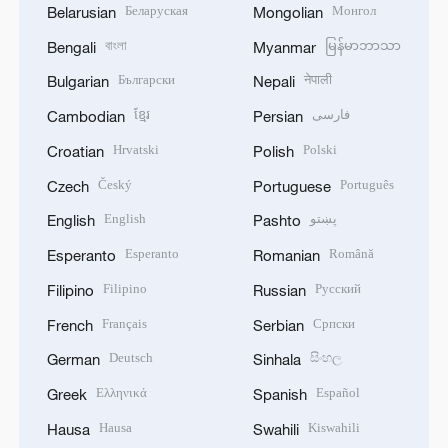
Беларуская
Монгол
Belarusian
Mongolian
বাংলা
မြန်မာဘာသာ
Bengali
Myanmar
Български
नेपाली
Bulgarian
Nepali
ខ្មែរ
فارسی
Cambodian
Persian
Hrvatski
Polski
Croatian
Polish
Český
Português
Czech
Portuguese
English
پښتو
English
Pashto
Esperanto
Română
Esperanto
Romanian
Filipino
Русский
Filipino
Russian
Français
Српски
French
Serbian
Deutsch
සිංහල
German
Sinhala
Ελληνικά
Español
Greek
Spanish
Hausa
Kiswahili
Hausa
Swahili