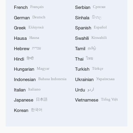
Français
Српски
French
Serbian
Deutsch
සිංහල
German
Sinhala
Ελληνικά
Español
Greek
Spanish
Hausa
Kiswahili
Hausa
Swahili
עברית
தமிழ்
Hebrew
Tamil
हिन्दी
ไทย
Hindi
Thai
Magyar
Türkçe
Hungarian
Turkish
Bahasa Indonesia
Українська
Indonesian
Ukrainian
Italiano
اردو
Italian
Urdu
日本語
Tiếng Việt
Japanese
Vietnamese
한국어
Korean