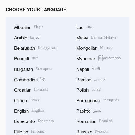
CHOOSE YOUR LANGUAGE
Shqip
ລາວ
Albanian
Lao
العربية
Bahasa Melayu
Arabic
Malay
Беларуская
Монгол
Belarusian
Mongolian
বাংলা
မြန်မာဘာသာ
Bengali
Myanmar
Български
नेपाली
Bulgarian
Nepali
ខ្មែរ
فارسی
Cambodian
Persian
Hrvatski
Polski
Croatian
Polish
Český
Português
Czech
Portuguese
English
پښتو
English
Pashto
Esperanto
Română
Esperanto
Romanian
Filipino
Русский
Filipino
Russian