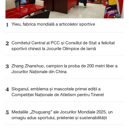
1
Yiwu, fabrica mondială a articolelor sportive
2
Comitetul Central al PCC și Consiliul de Stat a felicitat
sportivii chinezi la Jocurile Olimpice de Iarnă
3
Zhang Zhanshuo, campion la proba de 200 metri liber a
Jocurilor Naționale din China
4
Sloganul, emblema și mascotele primei ediții a
Competiției Naționale de Atletism pentru Tineret
5
Medaliile „Zhuguang” ale Jocurilor Mondiale 2025, un
omagiu adus sportului, prieteniei și sustenabilității