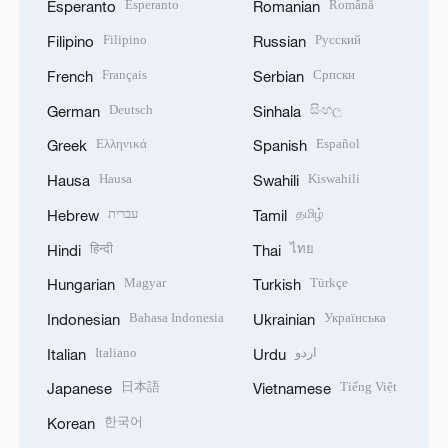
Esperanto
Română
Esperanto
Romanian
Filipino
Русский
Filipino
Russian
Français
Српски
French
Serbian
Deutsch
සිංහල
German
Sinhala
Ελληνικά
Español
Greek
Spanish
Hausa
Kiswahili
Hausa
Swahili
עברית
தமிழ்
Hebrew
Tamil
हिन्दी
ไทย
Hindi
Thai
Magyar
Türkçe
Hungarian
Turkish
Bahasa Indonesia
Українська
Indonesian
Ukrainian
Italiano
اردو
Italian
Urdu
日本語
Tiếng Việt
Japanese
Vietnamese
한국어
Korean