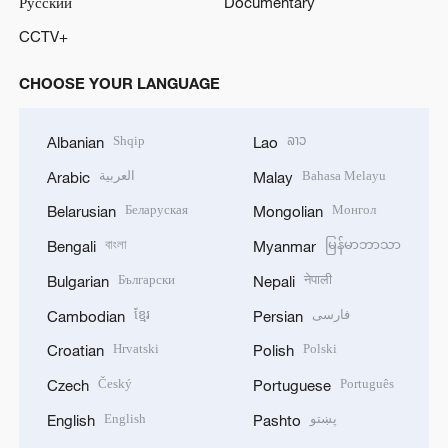
Русский
Documentary
CCTV+
CHOOSE YOUR LANGUAGE
Shqip
ລາວ
Albanian
Lao
العربية
Bahasa Melayu
Arabic
Malay
Беларуская
Монгол
Belarusian
Mongolian
বাংলা
မြန်မာဘာသာ
Bengali
Myanmar
Български
नेपाली
Bulgarian
Nepali
ខ្មែរ
فارسی
Cambodian
Persian
Hrvatski
Polski
Croatian
Polish
Český
Português
Czech
Portuguese
English
پښتو
English
Pashto