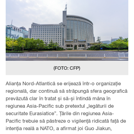
(FOTO: CFP)
Alianța Nord-Atlantică se erijează într-o organizație
regională, dar continuă să străpungă sfera geografică
prevăzută clar în tratat și să-și întindă mâna în
regiunea Asia-Pacific sub pretextul „legăturii de
securitate Eurasiatice”. Țările din regiunea Asia-
Pacific trebuie să păstreze o vigilență ridicată față de
intenția reală a NATO, a afirmat joi Guo Jiakun,