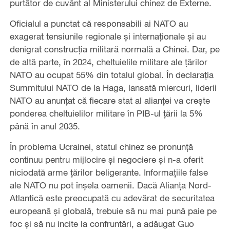
purtător de cuvânt al Ministerului chinez de Externe.
Oficialul a punctat că responsabili ai NATO au
exagerat tensiunile regionale și internaționale și au
denigrat construcția militară normală a Chinei. Dar, pe
de altă parte, în 2024, cheltuielile militare ale țărilor
NATO au ocupat 55% din totalul global. În declarația
Summitului NATO de la Haga, lansată miercuri, liderii
NATO au anunțat că fiecare stat al alianței va crește
ponderea cheltuielilor militare în PIB-ul țării la 5%
până în anul 2035.
În problema Ucrainei, statul chinez se pronunță
continuu pentru mijlocire și negociere și n-a oferit
niciodată arme țărilor beligerante. Informațiile false
ale NATO nu pot înșela oamenii. Dacă Alianța Nord-
Atlantică este preocupată cu adevărat de securitatea
europeană și globală, trebuie să nu mai pună paie pe
foc și să nu incite la confruntări, a adăugat Guo