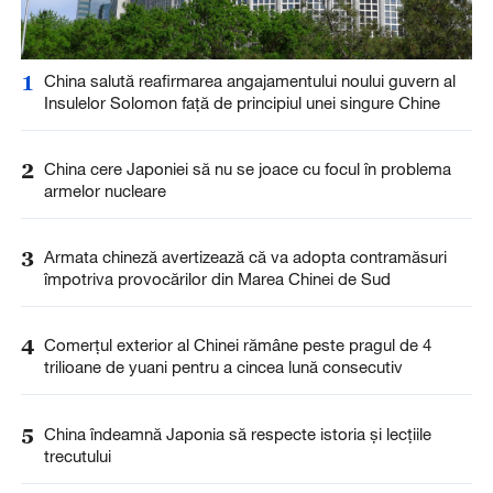
1
China salută reafirmarea angajamentului noului guvern al
Insulelor Solomon față de principiul unei singure Chine
2
China cere Japoniei să nu se joace cu focul în problema
armelor nucleare
3
Armata chineză avertizează că va adopta contramăsuri
împotriva provocărilor din Marea Chinei de Sud
4
Comerțul exterior al Chinei rămâne peste pragul de 4
trilioane de yuani pentru a cincea lună consecutiv
5
China îndeamnă Japonia să respecte istoria și lecțiile
trecutului