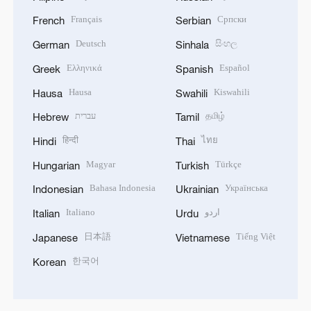
Français
Српски
French
Serbian
Deutsch
සිංහල
German
Sinhala
Ελληνικά
Español
Greek
Spanish
Hausa
Kiswahili
Hausa
Swahili
עברית
தமிழ்
Hebrew
Tamil
हिन्दी
ไทย
Hindi
Thai
Magyar
Türkçe
Hungarian
Turkish
Bahasa Indonesia
Українська
Indonesian
Ukrainian
Italiano
اردو
Italian
Urdu
日本語
Tiếng Việt
Japanese
Vietnamese
한국어
Korean