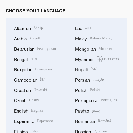
CHOOSE YOUR LANGUAGE
Shqip
ລາວ
Albanian
Lao
العربية
Bahasa Melayu
Arabic
Malay
Беларуская
Монгол
Belarusian
Mongolian
বাংলা
မြန်မာဘာသာ
Bengali
Myanmar
Български
नेपाली
Bulgarian
Nepali
ខ្មែរ
فارسی
Cambodian
Persian
Hrvatski
Polski
Croatian
Polish
Český
Português
Czech
Portuguese
English
پښتو
English
Pashto
Esperanto
Română
Esperanto
Romanian
Filipino
Русский
Filipino
Russian