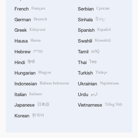
Français
Српски
French
Serbian
Deutsch
සිංහල
German
Sinhala
Ελληνικά
Español
Greek
Spanish
Hausa
Kiswahili
Hausa
Swahili
עברית
தமிழ்
Hebrew
Tamil
हिन्दी
ไทย
Hindi
Thai
Magyar
Türkçe
Hungarian
Turkish
Bahasa Indonesia
Українська
Indonesian
Ukrainian
Italiano
اردو
Italian
Urdu
日本語
Tiếng Việt
Japanese
Vietnamese
한국어
Korean