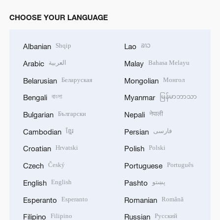
CHOOSE YOUR LANGUAGE
Shqip
ລາວ
Albanian
Lao
العربية
Bahasa Melayu
Arabic
Malay
Беларуская
Монгол
Belarusian
Mongolian
বাংলা
မြန်မာဘာသာ
Bengali
Myanmar
Български
नेपाली
Bulgarian
Nepali
ខ្មែរ
فارسی
Cambodian
Persian
Hrvatski
Polski
Croatian
Polish
Český
Português
Czech
Portuguese
English
پښتو
English
Pashto
Esperanto
Română
Esperanto
Romanian
Filipino
Русский
Filipino
Russian