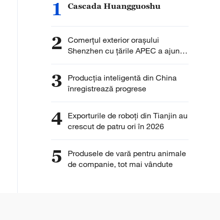
1
Cascada Huangguoshu
2
Comerțul exterior orașului
Shenzhen cu țările APEC a ajuns
la 1,98 trilioane yuani
3
Producția inteligentă din China
înregistrează progrese
4
Exporturile de roboți din Tianjin au
crescut de patru ori în 2026
5
Produsele de vară pentru animale
de companie, tot mai vândute