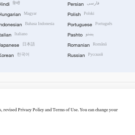
Hindi
हिन्दी
Persian
فارسی
Hungarian
Magyar
Polish
Polski
Indonesian
Bahasa Indonesia
Portuguese
Português
Italian
Italiano
Pashto
پښتو
Japanese
日本語
Romanian
Română
Korean
한국어
Russian
Русский
es, revised Privacy Policy and Terms of Use. You can change your
备 11010502050052号
Disinformation report hotline: 010-8506146