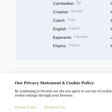
Cambodian
ខ្មែរ
Croatian
Hrvatski
Czech
Český
English
English
Esperanto
Esperanto
Filipino
Filipino
DOWNLOAD OUR APP
Our Privacy Statement & Cookie Policy
By continuing to browse our site you agree to our use of cooki
cookie settings through your browser.
Privacy Policy
Terms of Use
Copyright © 2024 CGTN.
京ICP备20000184号
京公网安