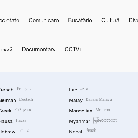
cietate
Comunicare
Bucătărie
Cultură
Div
сский
Documentary
CCTV+
French
Français
Lao
ລາວ
German
Deutsch
Malay
Bahasa Melayu
Greek
Ελληνικά
Mongolian
Монгол
Hausa
Hausa
Myanmar
မြန်မာဘာသာ
Hebrew
עברית
Nepali
नेपाली