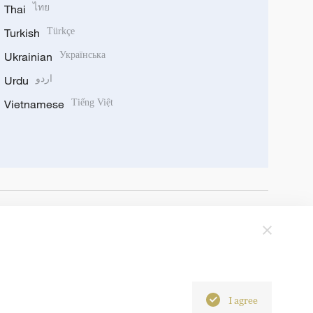
Thai
ไทย
Turkish
Türkçe
Ukrainian
Українська
Urdu
اردو
Vietnamese
Tiếng Việt
I agree
6