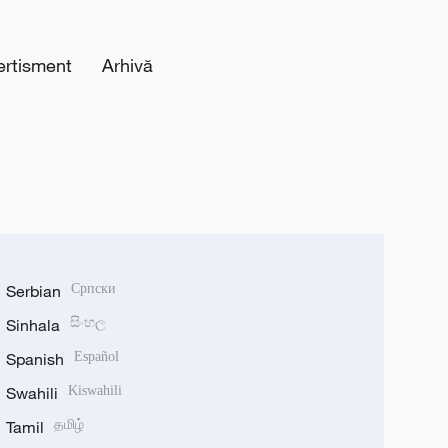
ertisment
Arhivă
Serbian
Српски
Sinhala
සිංහල
Spanish
Español
Swahili
Kiswahili
Tamil
தமிழ்