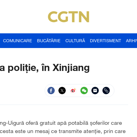
COMUNICARE
BUCĂTĂRIE
CULTURĂ
DIVERTISMENT
ARHI
 poliție, în Xinjiang
g-Uigură oferă gratuit apă potabilă șoferilor care
cesta este un mesaj ce transmite atenție, prin care