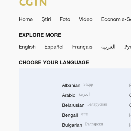
Home
Știri
Foto
Video
Economie-So
EXPLORE MORE
English
Español
Français
العربية
Ру
CHOOSE YOUR LANGUAGE
Albanian
Shqip
Arabic
العربية
Belarusian
Беларуская
Bengali
বাংলা
Bulgarian
Български