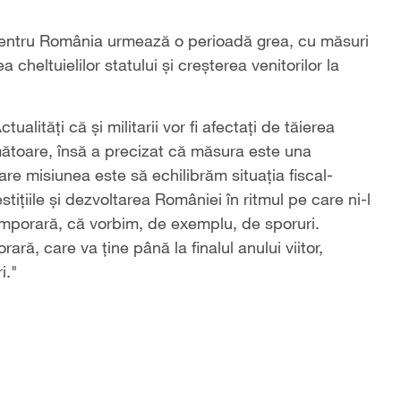
 pentru România urmează o perioadă grea, cu măsuri
a cheltuielilor statului și creșterea venitorilor la
ualități că și militarii vor fi afectați de tăierea
mătoare, însă a precizat că măsura este una
e misiunea este să echilibrăm situația fiscal-
tițiile și dezvoltarea României în ritmul pe care ni-l
emporară, că vorbim, de exemplu, de sporuri.
ră, care va ține până la finalul anului viitor,
i."