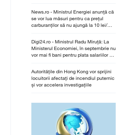
News.ro - Ministrul Energiei anunţă că
se vor lua măsuri pentru ca preţul
carburanţilor să nu ajungă la 10 lei/
litrul
Digi24.ro - Ministrul Radu Miruță: La
Ministerul Economiei, în septembrie nu
vor mai fi bani pentru plata salariilor pe
luna august
Autoritățile din Hong Kong vor sprijini
locuitorii afectați de incendiul puternic
și vor accelera investigațiile