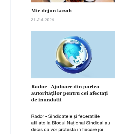
Mic dejun kazah
31-Jul-2026
Rador - Ajutoare din partea
autorităților pentru cei afectați
de inundații
Rador - Sindicatele și federațiile
afiliate la Blocul Național Sindical au
decis că vor protesta în fiecare joi