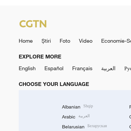
Home
Știri
Foto
Video
Economie-So
EXPLORE MORE
English
Español
Français
العربية
Ру
CHOOSE YOUR LANGUAGE
Albanian
Shqip
Arabic
العربية
Belarusian
Беларуская