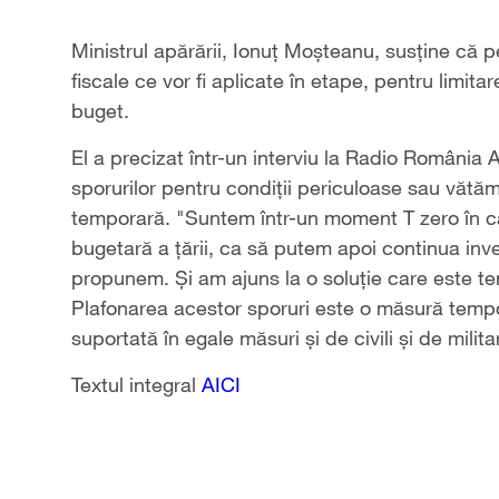
Ministrul apărării, Ionuț Moșteanu, susține că
fiscale ce vor fi aplicate în etape, pentru limitare
buget.
El a precizat într-un interviu la Radio România Act
sporurilor pentru condiții periculoase sau vătă
temporară. "Suntem într-un moment T zero în car
bugetară a țării, ca să putem apoi continua inves
propunem. Și am ajuns la o soluție care este t
Plafonarea acestor sporuri este o măsură tempora
suportată în egale măsuri și de civili și de militar
Textul integral
AICI