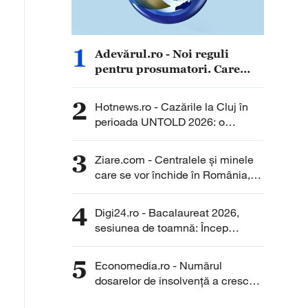
1
Adevărul.ro - Noi reguli
pentru prosumatori. Care
sunt cele mai importante
schimbări pe care trebuie să
2
Hotnews.ro - Cazările la Cluj în
le știe românii
perioada UNTOLD 2026: o
garsonieră ajunge să coste pe
noapte cât chiria pe o lună pentru
3
Ziare.com - Centralele și minele
un apartament
care se vor închide în România,
până în 2030. Ce prevede legea
decarbonizării
4
Digi24.ro - Bacalaureat 2026,
sesiunea de toamnă: Încep
probele de competențe într-o
limbă de circulație internațională.
5
Economedia.ro - Numărul
Cum se desfășoară examenul
dosarelor de insolvenţă a crescut
cu aproximativ 26% în iulie față