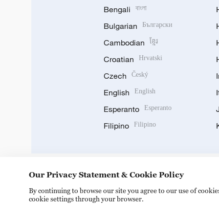
Bengali
বাংলা
Bulgarian
Български
Cambodian
ខ្មែរ
Croatian
Hrvatski
Czech
Český
English
English
Esperanto
Esperanto
Filipino
Filipino
Our Privacy Statement & Cookie Policy
DOWNLOAD OUR APP
By continuing to browse our site you agree to our use of cooki
cookie settings through your browser.