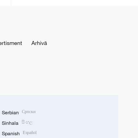
de aceeași lună a anului trecut
ertisment
Arhivă
Serbian
Српски
Sinhala
සිංහල
Spanish
Español