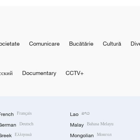
cietate
Comunicare
Bucătărie
Cultură
Div
сский
Documentary
CCTV+
French
Français
Lao
ລາວ
German
Deutsch
Malay
Bahasa Melayu
Greek
Ελληνικά
Mongolian
Монгол