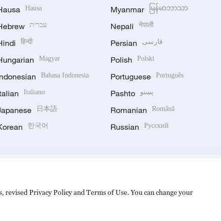
Hausa
Hausa
Myanmar
မြန်မာဘာသာ
Hebrew
עברית
Nepali
नेपाली
Hindi
हिन्दी
Persian
فارسی
Hungarian
Magyar
Polish
Polski
Indonesian
Bahasa Indonesia
Portuguese
Português
Italian
Italiano
Pashto
پښتو
Japanese
日本語
Romanian
Română
Korean
한국어
Russian
Русский
es, revised Privacy Policy and Terms of Use. You can change your