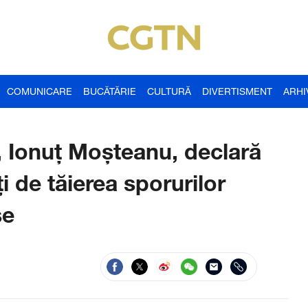
COMUNICARE
BUCĂTĂRIE
CULTURĂ
DIVERTISMENT
ARHI
i, Ionuț Moșteanu, declară
ați de tăierea sporurilor
se