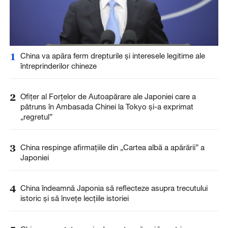
1
China va apăra ferm drepturile și interesele legitime ale
întreprinderilor chineze
2
Ofițer al Forțelor de Autoapărare ale Japoniei care a
pătruns în Ambasada Chinei la Tokyo și-a exprimat
„regretul”
3
China respinge afirmațiile din „Cartea albă a apărării” a
Japoniei
4
China îndeamnă Japonia să reflecteze asupra trecutului
istoric și să învețe lecțiile istoriei