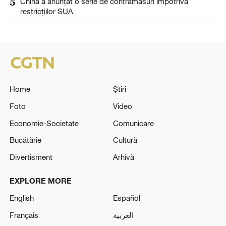
5
China a anunţat o serie de contramăsuri împotriva
restricţiilor SUA
Home
Știri
Foto
Video
Economie-Societate
Comunicare
Bucătărie
Cultură
Divertisment
Arhivă
EXPLORE MORE
English
Español
Français
العربية