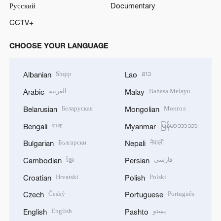
Русский
Documentary
CCTV+
CHOOSE YOUR LANGUAGE
Shqip
ລາວ
Albanian
Lao
العربية
Bahasa Melayu
Arabic
Malay
Беларуская
Монгол
Belarusian
Mongolian
বাংলা
မြန်မာဘာသာ
Bengali
Myanmar
Български
नेपाली
Bulgarian
Nepali
ខ្មែរ
فارسی
Cambodian
Persian
Hrvatski
Polski
Croatian
Polish
Český
Português
Czech
Portuguese
English
پښتو
English
Pashto