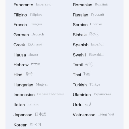
Esperanto
Română
Esperanto
Romanian
Filipino
Русский
Filipino
Russian
Français
Српски
French
Serbian
Deutsch
සිංහල
German
Sinhala
Ελληνικά
Español
Greek
Spanish
Hausa
Kiswahili
Hausa
Swahili
עברית
தமிழ்
Hebrew
Tamil
हिन्दी
ไทย
Hindi
Thai
Magyar
Türkçe
Hungarian
Turkish
Bahasa Indonesia
Українська
Indonesian
Ukrainian
Italiano
اردو
Italian
Urdu
日本語
Tiếng Việt
Japanese
Vietnamese
한국어
Korean