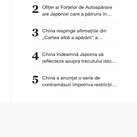
chineze
2
Ofițer al Forțelor de Autoapărare
ale Japoniei care a pătruns în
Ambasada Chinei la Tokyo și-a
exprimat „regretul”
3
China respinge afirmațiile din
„Cartea albă a apărării” a
Japoniei
4
China îndeamnă Japonia să
reflecteze asupra trecutului istoric
și să învețe lecțiile istoriei
5
China a anunţat o serie de
contramăsuri împotriva restricţiilor
SUA