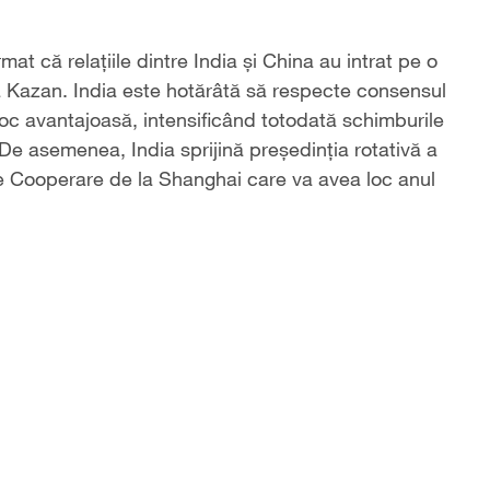
 că relațiile dintre India și China au intrat pe o
e la Kazan. India este hotărâtă să respecte consensul
roc avantajoasă, intensificând totodată schimburile
 De asemenea, India sprijină președinția rotativă a
de Cooperare de la Shanghai care va avea loc anul