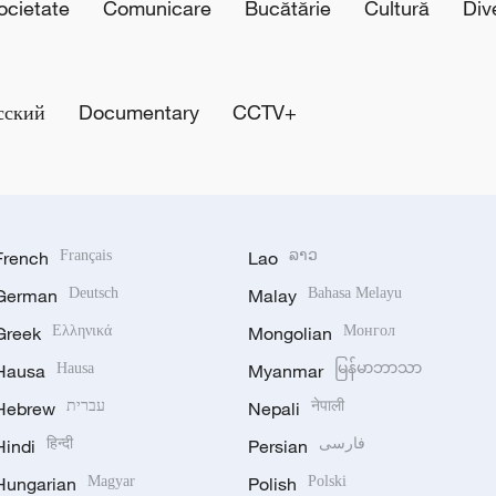
cietate
Comunicare
Bucătărie
Cultură
Div
сский
Documentary
CCTV+
French
Français
Lao
ລາວ
German
Deutsch
Malay
Bahasa Melayu
Greek
Ελληνικά
Mongolian
Монгол
Hausa
Hausa
Myanmar
မြန်မာဘာသာ
Hebrew
עברית
Nepali
नेपाली
Hindi
हिन्दी
Persian
فارسی
Hungarian
Magyar
Polish
Polski