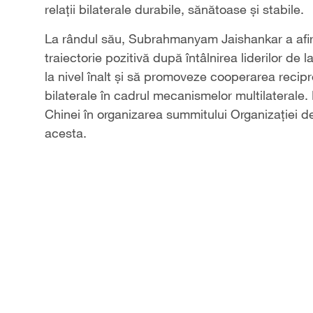
relații bilaterale durabile, sănătoase și stabile.
La rândul său, Subrahmanyam Jaishankar a afirmat
traiectorie pozitivă după întâlnirea liderilor d
la nivel înalt și să promoveze cooperarea recip
bilaterale în cadrul mecanismelor multilaterale.
Chinei în organizarea summitului Organizației 
acesta.