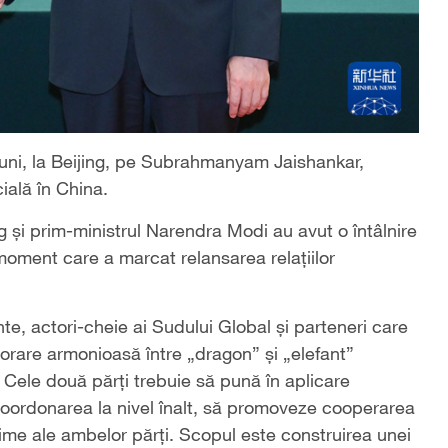
luni, la Beijing, pe Subrahmanyam Jaishankar,
icială în China.
g și prim-ministrul Narendra Modi au avut o întâlnire
moment care a marcat relansarea relațiilor
e, actori-cheie ai Sudului Global și parteneri care
aborare armonioasă între „dragon” și „elefant”
 Cele două părți trebuie să pună în aplicare
 coordonarea la nivel înalt, să promoveze cooperarea
time ale ambelor părți. Scopul este construirea unei