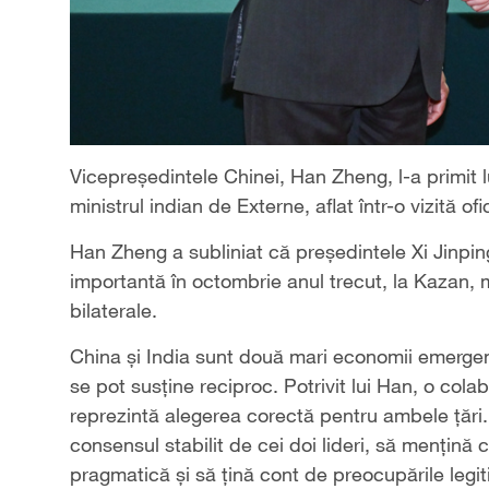
Vicepreședintele Chinei, Han Zheng, l-a primit 
ministrul indian de Externe, aflat într-o vizită of
Han Zheng a subliniat că președintele Xi Jinpin
importantă în octombrie anul trecut, la Kazan, 
bilaterale.
China și India sunt două mari economii emergent
se pot susține reciproc. Potrivit lui Han, o col
reprezintă alegerea corectă pentru ambele țări.
consensul stabilit de cei doi lideri, să mențină
pragmatică și să țină cont de preocupările legi