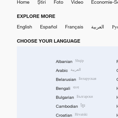
Home
Știri
Foto
Video
Economie-So
EXPLORE MORE
English
Español
Français
العربية
Ру
CHOOSE YOUR LANGUAGE
Albanian
Shqip
Arabic
العربية
Belarusian
Беларуская
Bengali
বাংলা
Bulgarian
Български
Cambodian
ខ្មែរ
Croatian
Hrvatski