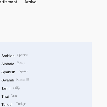
ertisment
Arhivă
Serbian
Српски
Sinhala
සිංහල
Spanish
Español
Swahili
Kiswahili
Tamil
தமிழ்
Thai
ไทย
Turkish
Türkçe