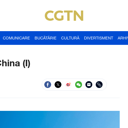
COMUNICARE
BUCĂTĂRIE
CULTURĂ
DIVERTISMENT
ARHI
hina (I)