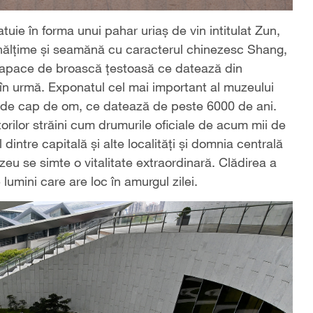
uie în forma unui pahar uriaș de vin intitulat Zun,
 înălțime și seamănă cu caracterul chinezesc Shang,
arapace de broască țestoasă ce datează din
în urmă. Exponatul cel mai important al muzeului
ă de cap de om, ce datează de peste 6000 de ani.
atorilor străini cum drumurile oficiale de acum mii de
 dintre capitală și alte localități și domnia centrală
zeu se simte o vitalitate extraordinară.
Clădirea a
 lumini care are loc în amurgul zilei.