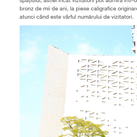
spațiului, astfel încât vizitatorii pot admira în
bronz de mii de ani, la piese caligrafice originar
atunci când este vârful numărului de vizitatori.