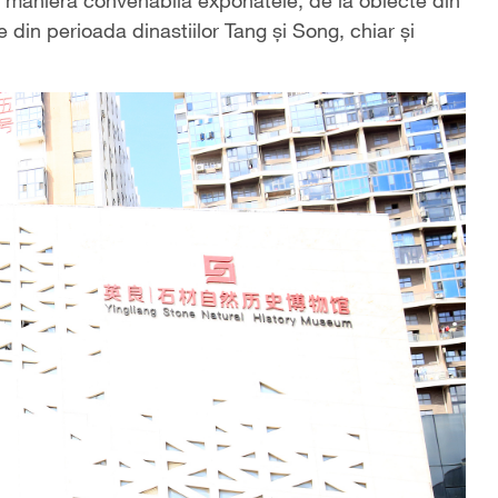
tr-o manieră convenabilă exponatele, de la obiecte din
e din perioada dinastiilor Tang și Song, chiar și