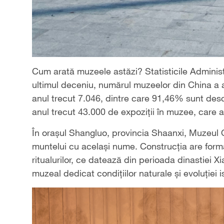
Cum arată muzeele astăzi? Statisticile Administr
ultimul deceniu, numărul muzeelor din China a a
anul trecut 7.046, dintre care 91,46% sunt desch
anul trecut 43.000 de expoziții în muzee, care au
În orașul Shangluo, provincia Shaanxi, Muzeul Qi
muntelui cu același nume. Construcția are forma 
ritualurilor, ce datează din perioada dinastiei
muzeal dedicat condițiilor naturale și evoluției i