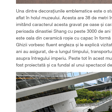
Una dintre decorațiunile emblematice este o stat
aflat în holul muzeului. Acesta are 38 de metri
imitând caracterul acesta gravat pe oase și c
perioada dinastiei Shang cu peste 3000 de ani 
este oala din ceramică roșie cu capac în form
Ghizii vorbesc fluent engleza și le explică vizit
ani au asigurat, de-a lungul timpului, transportul
asupra întregului imperiu. Peste tot în acest mu
fost proiectată și ca fundal al unui spectacol de