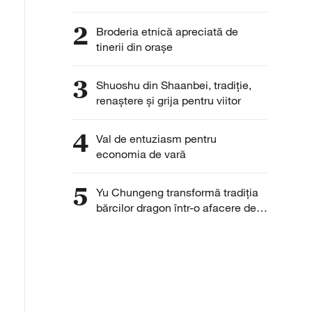
2
Broderia etnică apreciată de
tinerii din orașe
3
Shuoshu din Shaanbei, tradiție,
renaștere și grija pentru viitor
4
Val de entuziasm pentru
economia de vară
5
Yu Chungeng transformă tradiția
bărcilor dragon într-o afacere de
succes