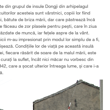
te din grupul de insule Dongji din arhipelagul
torilor acesteia sunt vârstnici, copiii lor fiind
chi, bătute de briza mării, dar care păstrează încă
e făceau de zor plasele pentru peşti, care în ziua
răzdate de muncă, iar feţele aspre de la vânt.
nicii m-au impresionat prin modul lor simplu de a fi,
işează. Condiţiile lor de viaţă pe această insulă
i, fiecare răsărit de soare de la malul mării, este
curaţi la suflet, încât nici măcar nu vorbesc din
42, care a şocat ulterior întreaga lume, şi care i-a
că.