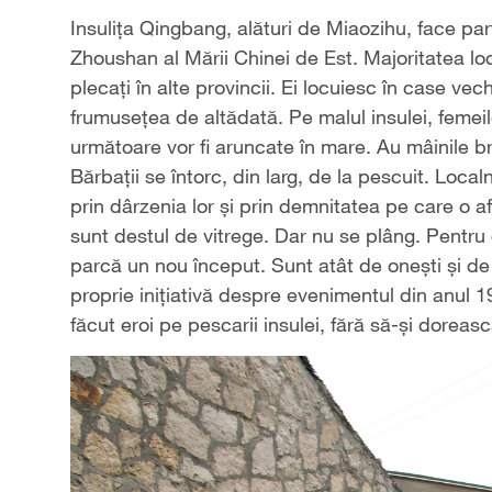
Insuliţa Qingbang, alături de Miaozihu, face par
Zhoushan al Mării Chinei de Est. Majoritatea locui
plecaţi în alte provincii. Ei locuiesc în case ve
frumuseţea de altădată. Pe malul insulei, femeil
următoare vor fi aruncate în mare. Au mâinile b
Bărbaţii se întorc, din larg, de la pescuit. Local
prin dârzenia lor şi prin demnitatea pe care o af
sunt destul de vitrege. Dar nu se plâng. Pentru e
parcă un nou început. Sunt atât de oneşti şi de 
proprie iniţiativă despre evenimentul din anul 19
făcut eroi pe pescarii insulei, fără să-şi doreas