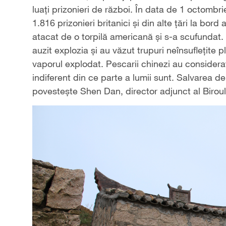
luaţi prizonieri de război. În data de 1 octomb
1.816 prizonieri britanici şi din alte ţări la bo
atacat de o torpilă americană şi s-a scufundat.
auzit explozia şi au văzut trupuri neînsufleţite 
vaporul explodat. Pescarii chinezi au considera
indiferent din ce parte a lumii sunt. Salvarea de
povesteşte Shen Dan, director adjunct al Biroul