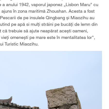
rie a anului 1942, vaporul japonez „Lisbon Maru" cu
rd a ajuns în zona maritimă Zhoushan. Acesta a fost
 Pescarii de pe insulele Qingbang şi Miaozihu au
plutind pe apă si mulţi străini pe bucăţi de lemn din
t că trebuie să ajute neapărat aceşti oameni,
 vieţi omeneşti pe mare este în mentalitatea lor",
ui Turistic Miaozihu.