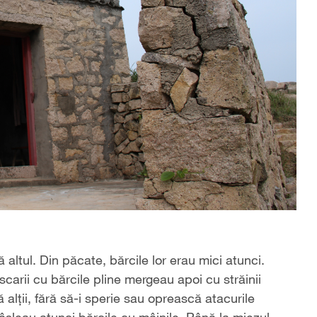
ă altul. Din păcate, bărcile lor erau mici atunci.
arii cu bărcile pline mergeau apoi cu străinii
ă alţii, fără să-i sperie sau oprească atacurile
 vâsleau atunci bărcile cu mâinile. Până la miezul