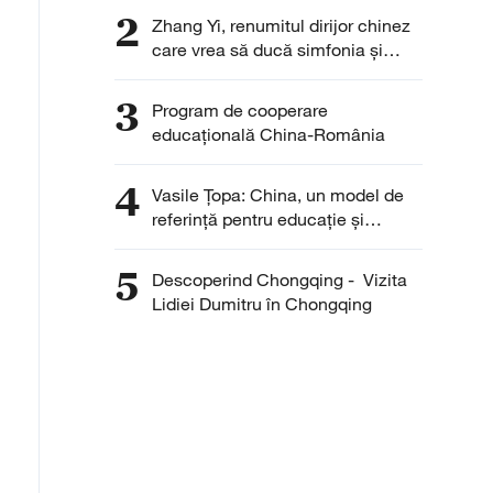
(Tibet)
2
Zhang Yi, renumitul dirijor chinez
care vrea să ducă simfonia și
baletul din China pe scenele din
România
3
Program de cooperare
educațională China-România
4
Vasile Țopa: China, un model de
referință pentru educație și
cercetare
5
Descoperind Chongqing - Vizita
Lidiei Dumitru în Chongqing