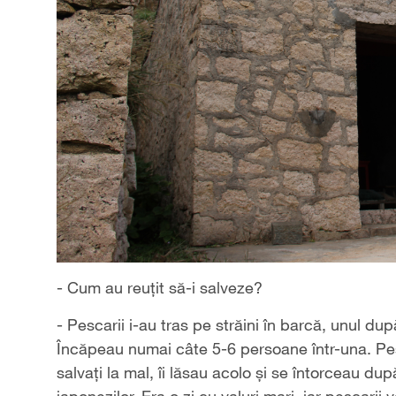
- Cum au reuţit să-i salveze?
- Pescarii i-au tras pe străini în barcă, unul dup
Încăpeau numai câte 5-6 persoane într-una. Pesc
salvaţi la mal, îi lăsau acolo şi se întorceau dup
japonezilor. Era o zi cu valuri mari, iar pescarii