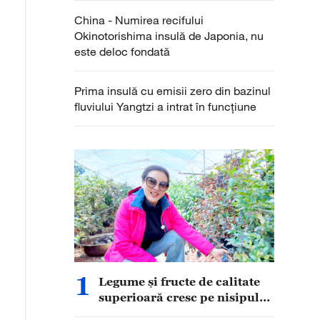
China - Numirea recifului
Okinotorishima insulă de Japonia, nu
este deloc fondată
Prima insulă cu emisii zero din bazinul
fluviului Yangtzi a intrat în funcțiune
1
Legume și fructe de calitate
superioară cresc pe nisipul
podișului Qinghai-Xizang