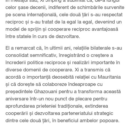
celor șase decenii, indiferent de schimbările survenite
pe scena internațională, cele două țări s-au respectat
reciproc și s-au tratat de la egal la egal, devenind un
model de sprijin și cooperare reciproc avantajoasă
între statele în curs de dezvoltare.
El a remarcat că, în ultimii ani, relațiile bilaterale s-au
consolidat semnificativ, înregistrând o creștere a
încrederii politice reciproce și realizări importante în
diverse domenii de cooperare. Xi a transmis că
acordă o importanță deosebită relației cu Mauritania
și că dorește să colaboreze îndeaproape cu
președintele Ghazouani pentru a transforma această
aniversare într-un nou punct de plecare pentru
aprofundarea prieteniei tradiționale, extinderea
cooperării și dezvoltarea parteneriatului strategic
dintre cele două țări, în beneficiul ambelor popoare.