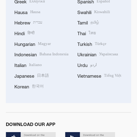
Ελληνικά
Español
Greek
Spanish
Hausa
Kiswahili
Hausa
Swahili
עברית
தமிழ்
Hebrew
Tamil
हिन्दी
ไทย
Hindi
Thai
Magyar
Türkçe
Hungarian
Turkish
Bahasa Indonesia
Українська
Indonesian
Ukrainian
Italiano
اردو
Italian
Urdu
日本語
Tiếng Việt
Japanese
Vietnamese
한국어
Korean
DOWNLOAD OUR APP