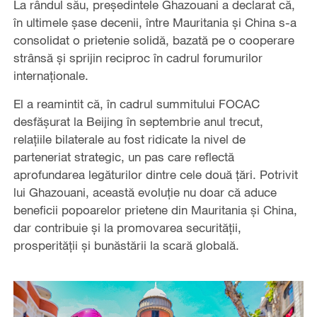
La rândul său, președintele Ghazouani a declarat că,
în ultimele șase decenii, între Mauritania și China s-a
consolidat o prietenie solidă, bazată pe o cooperare
strânsă și sprijin reciproc în cadrul forumurilor
internaționale.
El a reamintit că, în cadrul summitului FOCAC
desfășurat la Beijing în septembrie anul trecut,
relațiile bilaterale au fost ridicate la nivel de
parteneriat strategic, un pas care reflectă
aprofundarea legăturilor dintre cele două țări. Potrivit
lui Ghazouani, această evoluție nu doar că aduce
beneficii popoarelor prietene din Mauritania și China,
dar contribuie și la promovarea securității,
prosperității și bunăstării la scară globală.