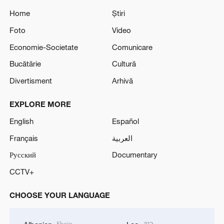
Home
Știri
Foto
Video
Economie-Societate
Comunicare
Bucătărie
Cultură
Divertisment
Arhivă
EXPLORE MORE
English
Español
Français
العربية
Русский
Documentary
CCTV+
CHOOSE YOUR LANGUAGE
Shqip
ລາວ