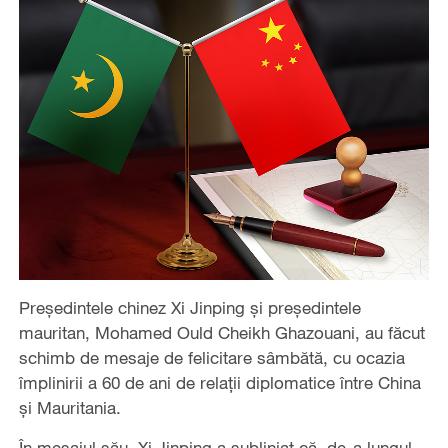
Președintele chinez Xi Jinping și președintele
mauritan, Mohamed Ould Cheikh Ghazouani, au făcut
schimb de mesaje de felicitare sâmbătă, cu ocazia
împlinirii a 60 de ani de relații diplomatice între China
și Mauritania.
În mesajul său, Xi Jinping a subliniat că, de-a lungul