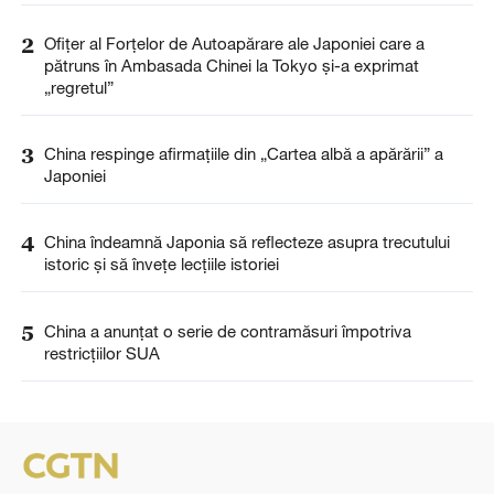
2
Ofițer al Forțelor de Autoapărare ale Japoniei care a
pătruns în Ambasada Chinei la Tokyo și-a exprimat
„regretul”
3
China respinge afirmațiile din „Cartea albă a apărării” a
Japoniei
4
China îndeamnă Japonia să reflecteze asupra trecutului
istoric și să învețe lecțiile istoriei
5
China a anunţat o serie de contramăsuri împotriva
restricţiilor SUA