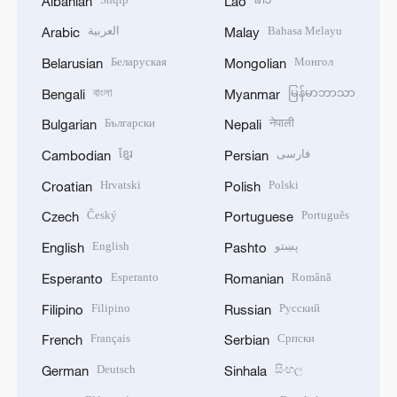
Albanian
Lao
العربية
Bahasa Melayu
Arabic
Malay
Беларуская
Монгол
Belarusian
Mongolian
বাংলা
မြန်မာဘာသာ
Bengali
Myanmar
Български
नेपाली
Bulgarian
Nepali
ខ្មែរ
فارسی
Cambodian
Persian
Hrvatski
Polski
Croatian
Polish
Český
Português
Czech
Portuguese
English
پښتو
English
Pashto
Esperanto
Română
Esperanto
Romanian
Filipino
Русский
Filipino
Russian
Français
Српски
French
Serbian
Deutsch
සිංහල
German
Sinhala