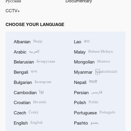
Русский
Documentary
CCTV+
CHOOSE YOUR LANGUAGE
Shqip
ລາວ
Albanian
Lao
العربية
Bahasa Melayu
Arabic
Malay
Беларуская
Монгол
Belarusian
Mongolian
বাংলা
မြန်မာဘာသာ
Bengali
Myanmar
Български
नेपाली
Bulgarian
Nepali
ខ្មែរ
فارسی
Cambodian
Persian
Hrvatski
Polski
Croatian
Polish
Český
Português
Czech
Portuguese
English
پښتو
English
Pashto