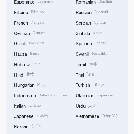
Esperanto
Română
Esperanto
Romanian
Filipino
Русский
Filipino
Russian
Français
Српски
French
Serbian
Deutsch
සිංහල
German
Sinhala
Ελληνικά
Español
Greek
Spanish
Hausa
Kiswahili
Hausa
Swahili
עברית
தமிழ்
Hebrew
Tamil
हिन्दी
ไทย
Hindi
Thai
Magyar
Türkçe
Hungarian
Turkish
Bahasa Indonesia
Українська
Indonesian
Ukrainian
Italiano
اردو
Italian
Urdu
日本語
Tiếng Việt
Japanese
Vietnamese
한국어
Korean