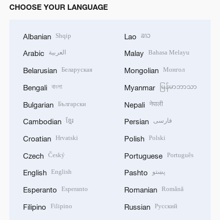
CHOOSE YOUR LANGUAGE
Shqip
ລາວ
Albanian
Lao
العربية
Bahasa Melayu
Arabic
Malay
Беларуская
Монгол
Belarusian
Mongolian
বাংলা
မြန်မာဘာသာ
Bengali
Myanmar
Български
नेपाली
Bulgarian
Nepali
ខ្មែរ
فارسی
Cambodian
Persian
Hrvatski
Polski
Croatian
Polish
Český
Português
Czech
Portuguese
English
پښتو
English
Pashto
Esperanto
Română
Esperanto
Romanian
Filipino
Русский
Filipino
Russian