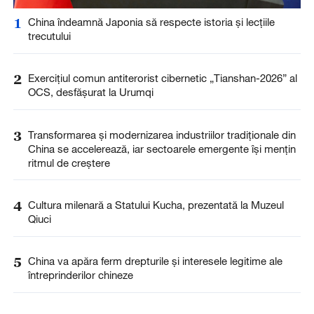
1
China îndeamnă Japonia să respecte istoria și lecțiile
trecutului
2
Exercițiul comun antiterorist cibernetic „Tianshan-2026” al
OCS, desfășurat la Urumqi
3
Transformarea și modernizarea industriilor tradiționale din
China se accelerează, iar sectoarele emergente își mențin
ritmul de creștere
4
Cultura milenară a Statului Kucha, prezentată la Muzeul
Qiuci
5
China va apăra ferm drepturile și interesele legitime ale
întreprinderilor chineze