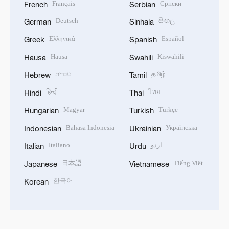
Français
Српски
French
Serbian
Deutsch
සිංහල
German
Sinhala
Ελληνικά
Español
Greek
Spanish
Hausa
Kiswahili
Hausa
Swahili
עברית
தமிழ்
Hebrew
Tamil
हिन्दी
ไทย
Hindi
Thai
Magyar
Türkçe
Hungarian
Turkish
Bahasa Indonesia
Українська
Indonesian
Ukrainian
Italiano
اردو
Italian
Urdu
日本語
Tiếng Việt
Japanese
Vietnamese
한국어
Korean