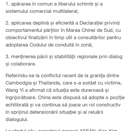
1. apărarea în comun a liberului schimb și a
sistemului comercial multilateral;
2. aplicarea deplină și eficientă a Declarației privind
comportamentul părților în Marea Chinei de Sud, cu
obiectivul finalizării în timp util a consultărilor pentru
adoptarea Codului de conduită în zonă;
3. menținerea păcii și stabilității regionale prin dialog
și colaborare.
Referindu-se la conflictul recent de la granița dintre
Cambodgia și Thailanda, care s-a soldat cu victime,
Wang Yi a afirmat că situația este dureroasă și
îngrijorătoare. China este dispusă să adopte o poziție
echilibrată și va continua să joace un rol constructiv
în sprijinul detensionării situației și al reluării
dialogului.
La rândul său, secretarul general ASEAN, Kao Kim