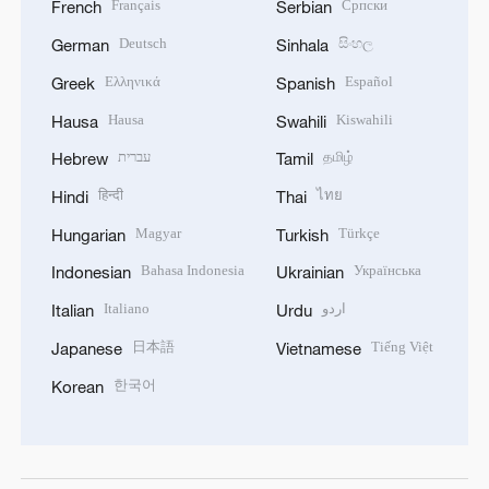
Français
Српски
French
Serbian
Deutsch
සිංහල
German
Sinhala
Ελληνικά
Español
Greek
Spanish
Hausa
Kiswahili
Hausa
Swahili
עברית
தமிழ்
Hebrew
Tamil
हिन्दी
ไทย
Hindi
Thai
Magyar
Türkçe
Hungarian
Turkish
Bahasa Indonesia
Українська
Indonesian
Ukrainian
Italiano
اردو
Italian
Urdu
日本語
Tiếng Việt
Japanese
Vietnamese
한국어
Korean