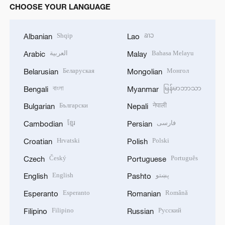
CHOOSE YOUR LANGUAGE
Shqip
ລາວ
Albanian
Lao
العربية
Bahasa Melayu
Arabic
Malay
Беларуская
Монгол
Belarusian
Mongolian
বাংলা
မြန်မာဘာသာ
Bengali
Myanmar
Български
नेपाली
Bulgarian
Nepali
ខ្មែរ
فارسی
Cambodian
Persian
Hrvatski
Polski
Croatian
Polish
Český
Português
Czech
Portuguese
English
پښتو
English
Pashto
Esperanto
Română
Esperanto
Romanian
Filipino
Русский
Filipino
Russian