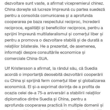
dezvoltare sunt vaste, a afirmat vicepremierul chinez.
China dorește să lucreze împreună cu partea suedeză
pentru a consolida comunicarea și a aprofunda
cooperarea pe baza respectului reciproc, încrederii
reciproce, egalității și beneficiilor reciproce, pentru a
sprijini împreună multilateralismul și comerțul liber și
pentru a promova o dezvoltare stabilă și de durată a
relațiilor bilaterale. He a prezentat, de asemenea,
informații despre consultările economice și
comerciale China-SUA.
Ulf Kristersson a afirmat, la rândul său, că Suedia
acordă o importanță deosebită dezvoltării cooperării
cu China și sprijină ferm comerțul liber și globalizarea
economică. El și-a exprimat dorința de a profita de
ocazia celei de-a 75-a aniversări a stabilirii relațiilor
diplomatice dintre Suedia și China, pentru a
aprofunda cooperarea practică în multiple domenii și