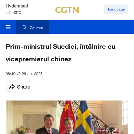
Hyderabad
Language
42°C
Mumbai
31°C
Căutare
Prim-ministrul Suediei, întâlnire cu
vicepremierul chinez
08:49:42,29-Jul-2025
Share