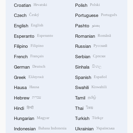
Hrvatski
Polski
Croatian
Polish
Český
Português
Czech
Portuguese
English
پښتو
English
Pashto
Esperanto
Română
Esperanto
Romanian
Filipino
Русский
Filipino
Russian
Français
Српски
French
Serbian
Deutsch
සිංහල
German
Sinhala
Ελληνικά
Español
Greek
Spanish
Hausa
Kiswahili
Hausa
Swahili
עברית
தமிழ்
Hebrew
Tamil
हिन्दी
ไทย
Hindi
Thai
Magyar
Türkçe
Hungarian
Turkish
Bahasa Indonesia
Українська
Indonesian
Ukrainian