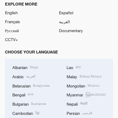
EXPLORE MORE
English
Español
Français
العربية
Русский
Documentary
CCTV+
CHOOSE YOUR LANGUAGE
Shqip
ລາວ
Albanian
Lao
العربية
Bahasa Melayu
Arabic
Malay
Беларуская
Монгол
Belarusian
Mongolian
বাংলা
မြန်မာဘာသာ
Bengali
Myanmar
Български
नेपाली
Bulgarian
Nepali
ខ្មែរ
فارسی
Cambodian
Persian