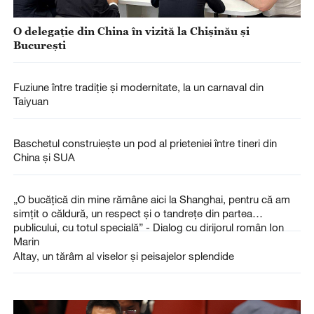
O delegație din China în vizită la Chișinău și
București
Fuziune între tradiție și modernitate, la un carnaval din
Taiyuan
Baschetul construiește un pod al prieteniei între tineri din
China și SUA
„O bucățică din mine rămâne aici la Shanghai, pentru că am
simțit o căldură, un respect și o tandrețe din partea
publicului, cu totul specială” - Dialog cu dirijorul român Ion
Marin
Altay, un tărâm al viselor și peisajelor splendide