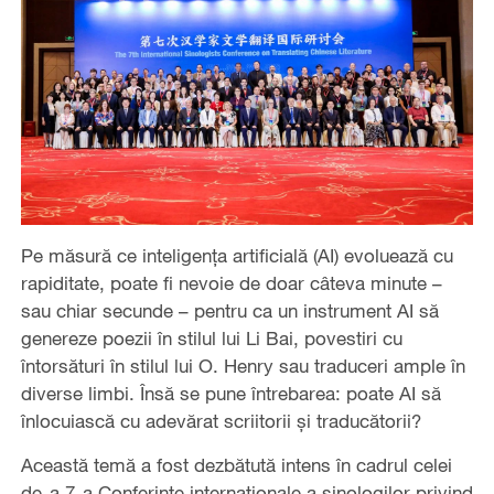
Pe măsură ce inteligența artificială (AI) evoluează cu
rapiditate, poate fi nevoie de doar câteva minute –
sau chiar secunde – pentru ca un instrument AI să
genereze poezii în stilul lui Li Bai, povestiri cu
întorsături în stilul lui O. Henry sau traduceri ample în
diverse limbi. Însă se pune întrebarea: poate AI să
înlocuiască cu adevărat scriitorii și traducătorii?
Această temă a fost dezbătută intens în cadrul celei
de-a 7-a Conferințe internaționale a sinologilor privind