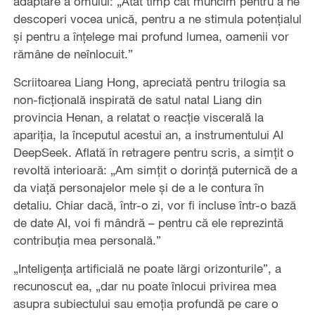
adaptare a omului: „Atât timp cât muncim pentru a ne
descoperi vocea unică, pentru a ne stimula potențialul
și pentru a înțelege mai profund lumea, oamenii vor
rămâne de neînlocuit.”
Scriitoarea Liang Hong, apreciată pentru trilogia sa
non-ficțională inspirată de satul natal Liang din
provincia Henan, a relatat o reacție viscerală la
apariția, la începutul acestui an, a instrumentului AI
DeepSeek. Aflată în retragere pentru scris, a simțit o
revoltă interioară: „Am simțit o dorință puternică de a
da viață personajelor mele și de a le contura în
detaliu. Chiar dacă, într-o zi, vor fi incluse într-o bază
de date AI, voi fi mândră – pentru că ele reprezintă
contribuția mea personală.”
„Inteligența artificială ne poate lărgi orizonturile”, a
recunoscut ea, „dar nu poate înlocui privirea mea
asupra subiectului sau emoția profundă pe care o