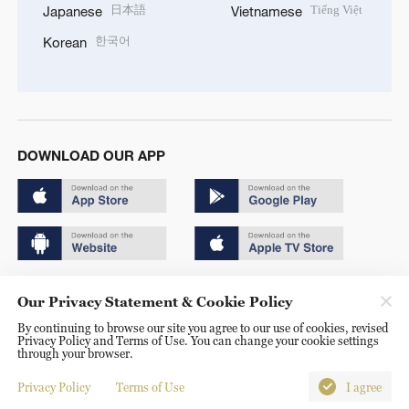
日本語
Tiếng Việt
Japanese
Vietnamese
한국어
Korean
DOWNLOAD OUR APP
Copyright © 2024 CGTN.
Our Privacy Statement & Cookie Policy
京ICP备20000184号
By continuing to browse our site you agree to our use of cookies, revised
Privacy Policy and Terms of Use. You can change your cookie settings
京公网安备 11010502050052号
through your browser.
Disinformation report hotline: 010-85061466
Privacy Policy
Terms of Use
I agree