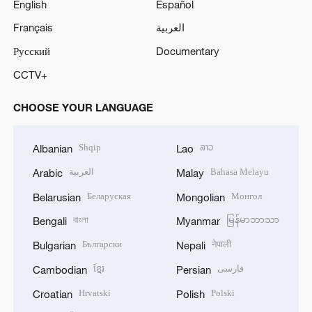
English
Español
Français
العربية
Русский
Documentary
CCTV+
CHOOSE YOUR LANGUAGE
Shqip
ລາວ
Albanian
Lao
العربية
Bahasa Melayu
Arabic
Malay
Беларуская
Монгол
Belarusian
Mongolian
বাংলা
မြန်မာဘာသာ
Bengali
Myanmar
Български
नेपाली
Bulgarian
Nepali
ខ្មែរ
فارسی
Cambodian
Persian
Hrvatski
Polski
Croatian
Polish