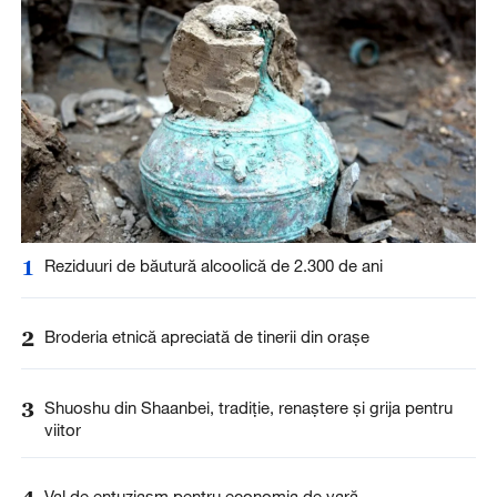
1
Reziduuri de băutură alcoolică de 2.300 de ani
2
Broderia etnică apreciată de tinerii din orașe
3
Shuoshu din Shaanbei, tradiție, renaștere și grija pentru
viitor
Val de entuziasm pentru economia de vară