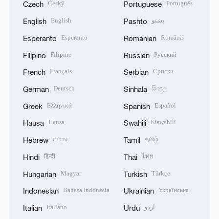
Český
Português
Czech
Portuguese
English
پښتو
English
Pashto
Esperanto
Română
Esperanto
Romanian
Filipino
Русский
Filipino
Russian
Français
Српски
French
Serbian
Deutsch
සිංහල
German
Sinhala
Ελληνικά
Español
Greek
Spanish
Hausa
Kiswahili
Hausa
Swahili
עברית
தமிழ்
Hebrew
Tamil
हिन्दी
ไทย
Hindi
Thai
Magyar
Türkçe
Hungarian
Turkish
Bahasa Indonesia
Українська
Indonesian
Ukrainian
Italiano
اردو
Italian
Urdu