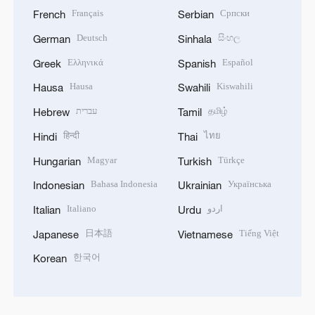
Français
Српски
French
Serbian
Deutsch
සිංහල
German
Sinhala
Ελληνικά
Español
Greek
Spanish
Hausa
Kiswahili
Hausa
Swahili
עברית
தமிழ்
Hebrew
Tamil
हिन्दी
ไทย
Hindi
Thai
Magyar
Türkçe
Hungarian
Turkish
Bahasa Indonesia
Українська
Indonesian
Ukrainian
Italiano
اردو
Italian
Urdu
日本語
Tiếng Việt
Japanese
Vietnamese
한국어
Korean