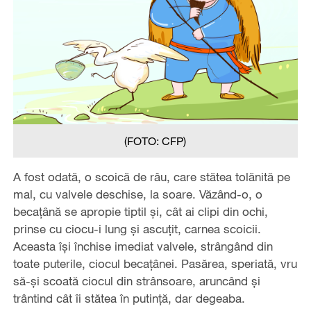
(FOTO: CFP)
A fost odată, o scoică de râu, care stătea tolănită pe
mal, cu valvele deschise, la soare. Văzând-o, o
becaţână se apropie tiptil şi, cât ai clipi din ochi,
prinse cu ciocu-i lung şi ascuţit, carnea scoicii.
Aceasta îşi închise imediat valvele, strângând din
toate puterile, ciocul becaţânei. Pasărea, speriată, vru
să-şi scoată ciocul din strânsoare, aruncând şi
trântind cât îi stătea în putinţă, dar degeaba.