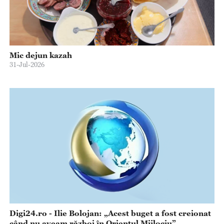
Mic dejun kazah
31-Jul-2026
Digi24.ro - Ilie Bolojan: „Acest buget a fost creionat
când nu aveam război în Orientul Mijlociu”