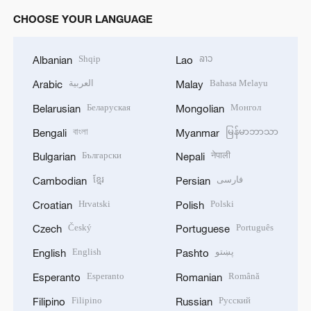
CHOOSE YOUR LANGUAGE
Shqip
ລາວ
Albanian
Lao
العربية
Bahasa Melayu
Arabic
Malay
Беларуская
Монгол
Belarusian
Mongolian
বাংলা
မြန်မာဘာသာ
Bengali
Myanmar
Български
नेपाली
Bulgarian
Nepali
ខ្មែរ
فارسی
Cambodian
Persian
Hrvatski
Polski
Croatian
Polish
Český
Português
Czech
Portuguese
English
پښتو
English
Pashto
Esperanto
Română
Esperanto
Romanian
Filipino
Русский
Filipino
Russian