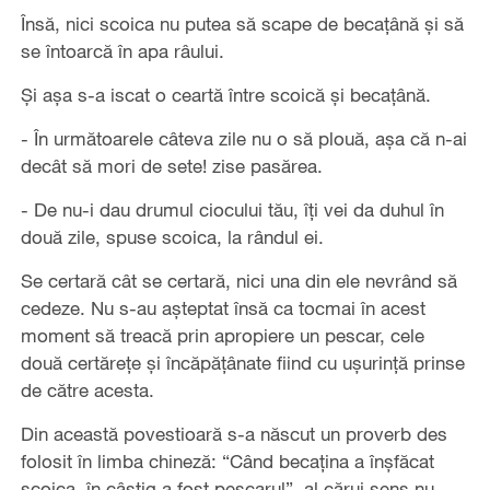
Însă, nici scoica nu putea să scape de becaţână şi să
se întoarcă în apa râului.
Şi aşa s-a iscat o ceartă între scoică şi becaţână.
- În următoarele câteva zile nu o să plouă, aşa că n-ai
decât să mori de sete! zise pasărea.
- De nu-i dau drumul ciocului tău, îţi vei da duhul în
două zile, spuse scoica, la rândul ei.
Se certară cât se certară, nici una din ele nevrând să
cedeze. Nu s-au aşteptat însă ca tocmai în acest
moment să treacă prin apropiere un pescar, cele
două certăreţe şi încăpăţânate fiind cu uşurinţă prinse
de către acesta.
Din această povestioară s-a născut un proverb des
folosit în limba chineză: “Când becaţina a înşfăcat
scoica, în câştig a fost pescarul”, al cărui sens nu