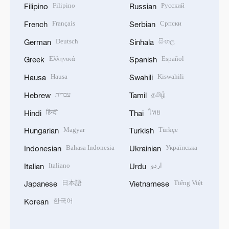
Filipino
Русский
Filipino
Russian
Français
Српски
French
Serbian
Deutsch
සිංහල
German
Sinhala
Ελληνικά
Español
Greek
Spanish
Hausa
Kiswahili
Hausa
Swahili
עברית
தமிழ்
Hebrew
Tamil
हिन्दी
ไทย
Hindi
Thai
Magyar
Türkçe
Hungarian
Turkish
Bahasa Indonesia
Українська
Indonesian
Ukrainian
Italiano
اردو
Italian
Urdu
日本語
Tiếng Việt
Japanese
Vietnamese
한국어
Korean