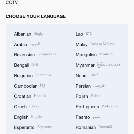
CCTV+
CHOOSE YOUR LANGUAGE
Shqip
ລາວ
Albanian
Lao
العربية
Bahasa Melayu
Arabic
Malay
Беларуская
Монгол
Belarusian
Mongolian
বাংলা
မြန်မာဘာသာ
Bengali
Myanmar
Български
नेपाली
Bulgarian
Nepali
ខ្មែរ
فارسی
Cambodian
Persian
Hrvatski
Polski
Croatian
Polish
Český
Português
Czech
Portuguese
English
پښتو
English
Pashto
Esperanto
Română
Esperanto
Romanian