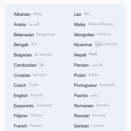
Shqip
ລາວ
Albanian
Lao
العربية
Bahasa Melayu
Arabic
Malay
Беларуская
Монгол
Belarusian
Mongolian
বাংলা
မြန်မာဘာသာ
Bengali
Myanmar
Български
नेपाली
Bulgarian
Nepali
ខ្មែរ
فارسی
Cambodian
Persian
Hrvatski
Polski
Croatian
Polish
Český
Português
Czech
Portuguese
English
پښتو
English
Pashto
Esperanto
Română
Esperanto
Romanian
Filipino
Русский
Filipino
Russian
Français
Српски
French
Serbian