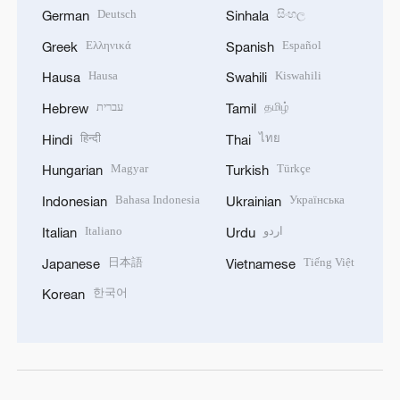
Deutsch
සිංහල
German
Sinhala
Ελληνικά
Español
Greek
Spanish
Hausa
Kiswahili
Hausa
Swahili
עברית
தமிழ்
Hebrew
Tamil
हिन्दी
ไทย
Hindi
Thai
Magyar
Türkçe
Hungarian
Turkish
Bahasa Indonesia
Українська
Indonesian
Ukrainian
Italiano
اردو
Italian
Urdu
日本語
Tiếng Việt
Japanese
Vietnamese
한국어
Korean