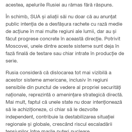
acestea, apelurile Rusiei au rămas fără răspuns.
În schimb, SUA și aliații săi nu doar că au anunțat
public intenția de a desfășura rachete cu rază medie
de acțiune în mai multe regiuni ale lumii, dar au și
făcut progrese concrete în această direcție. Potrivit
Moscovei, unele dintre aceste sisteme sunt deja în
fază finală de testare sau chiar intrate în producție de
serie.
Rusia consideră că dislocarea tot mai vizibilă a
acestor sisteme americane, inclusiv în regiuni
sensibile din punctul de vedere al propriei securități
naționale, reprezintă o amenințare strategică directă.
Mai mult, faptul că unele state nu doar intenționează
să le achiziționeze, ci chiar să le dezvolte
independent, contribuie la destabilizarea situației
regionale și globale, crescând riscul escaladării
tensiunilor între marile puteri nucleare.