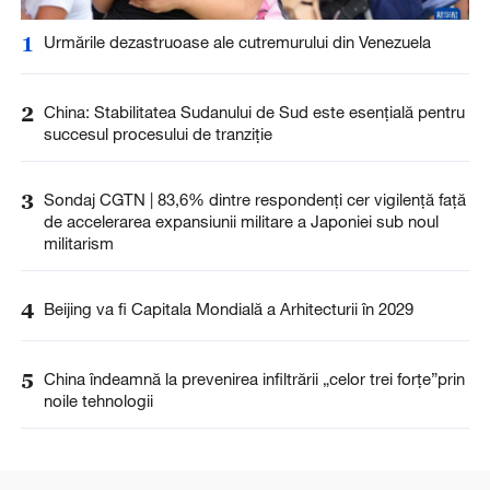
1
Urmările dezastruoase ale cutremurului din Venezuela
2
China: Stabilitatea Sudanului de Sud este esențială pentru
succesul procesului de tranziție
3
Sondaj CGTN | 83,6% dintre respondenți cer vigilență față
de accelerarea expansiunii militare a Japoniei sub noul
militarism
4
Beijing va fi Capitala Mondială a Arhitecturii în 2029
5
China îndeamnă la prevenirea infiltrării „celor trei forțe”prin
noile tehnologii