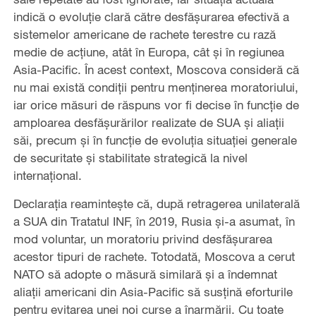
indică o evoluție clară către desfășurarea efectivă a
sistemelor americane de rachete terestre cu rază
medie de acțiune, atât în Europa, cât și în regiunea
Asia-Pacific. În acest context, Moscova consideră că
nu mai există condiții pentru menținerea moratoriului,
iar orice măsuri de răspuns vor fi decise în funcție de
amploarea desfășurărilor realizate de SUA și aliații
săi, precum și în funcție de evoluția situației generale
de securitate și stabilitate strategică la nivel
internațional.
Declarația reamintește că, după retragerea unilaterală
a SUA din Tratatul INF, în 2019, Rusia și-a asumat, în
mod voluntar, un moratoriu privind desfășurarea
acestor tipuri de rachete. Totodată, Moscova a cerut
NATO să adopte o măsură similară și a îndemnat
aliații americani din Asia-Pacific să susțină eforturile
pentru evitarea unei noi curse a înarmării. Cu toate