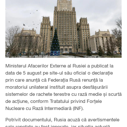
Ministerul Afacerilor Externe al Rusiei a publicat la
data de 5 august pe site-ul său oficial o declarație
prin care anunță că Federația Rusă renunță la
moratoriul unilateral instituit asupra desfășurării
sistemelor de rachete terestre cu rază medie și scurtă
de acțiune, conform Tratatului privind Forțele
Nucleare cu Rază Intermediară (INF).
Potrivit documentului, Rusia acuză că avertismentele
sale repetate au fost ignorate, iar situația actuală