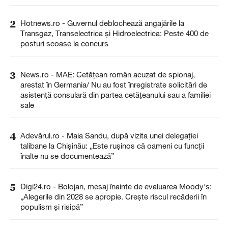
2
Hotnews.ro - Guvernul deblochează angajările la
Transgaz, Transelectrica și Hidroelectrica: Peste 400 de
posturi scoase la concurs
3
News.ro - MAE: Cetăţean român acuzat de spionaj,
arestat în Germania/ Nu au fost înregistrate solicitări de
asistenţă consulară din partea cetăţeanului sau a familiei
sale
4
Adevărul.ro - Maia Sandu, după vizita unei delegației
talibane la Chișinău: „Este rușinos că oameni cu funcții
înalte nu se documentează”
5
Digi24.ro - Bolojan, mesaj înainte de evaluarea Moody's:
„Alegerile din 2028 se apropie. Crește riscul recăderii în
populism și risipă”