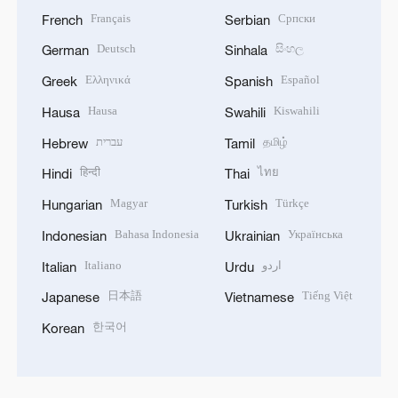
Français
Српски
French
Serbian
Deutsch
සිංහල
German
Sinhala
Ελληνικά
Español
Greek
Spanish
Hausa
Kiswahili
Hausa
Swahili
עברית
தமிழ்
Hebrew
Tamil
हिन्दी
ไทย
Hindi
Thai
Magyar
Türkçe
Hungarian
Turkish
Bahasa Indonesia
Українська
Indonesian
Ukrainian
Italiano
اردو
Italian
Urdu
日本語
Tiếng Việt
Japanese
Vietnamese
한국어
Korean