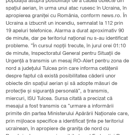
populaţia asupra posibilităţii de a cădea obiecte din
spaţiul aerian, în urma unui atac rusesc în Ucraina, în
apropierea graniţei cu România, conform news.ro. În
Ucraina a izbucnit un incendiu, semnalat la 112 prin
19 apeluri telefonice. Alarma a durat aproximativ 90
de minute, dar pe teritoriul naţional nu s-au identificat
probleme. ”În cursul nopţii trecute, în jurul orei 01:10
de minute, Inspectoratul General pentru Situaţii de
Urgenţă a transmis un mesaj RO-Alert pentru zona de
nord a judeţului Tulcea prin care informa cetăţenii
despre faptul că există posibilitatea căderii unor
obiecte din spaţiul aerian şi să adopte măsuri de
protecţie şi siguranţă personală”, a transmis,
miercuri, ISU Tulcea. Sursa citată a precizat că
mesajul a fost transmis ca ”urmare a informării
primite din partea Ministerului Apărării Naţionale care,
prin mijloace specifice a identificat ţinte pe teritoriul
ucrainean, în apropiere de graniţa de nord cu