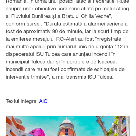
România, în urma unui posibil atac al Federaţiei Ruse
asupra unor obiective ucrainene aflate pe malul stâng
al Fluviului Dunărea şi a Braţului Chilia Veche”,
conform sursei. ”Durata estimată a alarmei aeriene a
fost de aproximativ 90 de minute, iar la scurt timp de
la emiterea mesajului RO-Alert au fost înregistrate
mai multe apeluri prin numărul unic de urgenţă 112 în
dispeceratul ISU Tulcea care anunţau incendii în
municipiul Tulcea dar şi în apropiere de Isaccea,
incendii care nu au fost confirmate de echipajele de
intervenţie trimise”, a mai transmis ISU Tulcea.
Textul integral
AICI