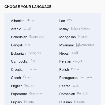
CHOOSE YOUR LANGUAGE
Shqip
ລາວ
Albanian
Lao
العربية
Bahasa Melayu
Arabic
Malay
Беларуская
Монгол
Belarusian
Mongolian
বাংলা
မြန်မာဘာသာ
Bengali
Myanmar
Български
नेपाली
Bulgarian
Nepali
ខ្មែរ
فارسی
Cambodian
Persian
Hrvatski
Polski
Croatian
Polish
Český
Português
Czech
Portuguese
English
پښتو
English
Pashto
Esperanto
Română
Esperanto
Romanian
Filipino
Русский
Filipino
Russian