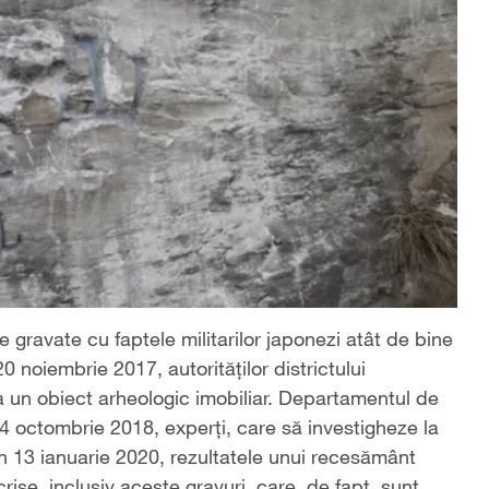
 gravate cu faptele militarilor japonezi atât de bine
noiembrie 2017, autorităților districtului
a un obiect arheologic imobiliar. Departamentul de
n 24 octombrie 2018, experți, care să investigheze la
, în 13 ianuarie 2020, rezultatele unui recesământ
ise, inclusiv aceste gravuri, care, de fapt, sunt