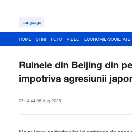
Language
HOME
ȘTIRI
FOTO
VIDEO
ECONOMIE-SOCIETATE
Ruinele din Beijing din p
împotriva agresiunii japon
07:14:44,08-Aug-2025
Majoritatea beijinghezilor își amintesc de cana