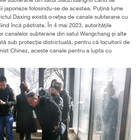
nii japoneze folosindu-se de acestea. Puțină lume
ctul Daxing există o rețea de canale subterane cu
ind încă păstrate. În 4 mai 2023, autoritățile
lor canalelor subterane din satul Wangchang și alte
ată sub protecție districtuală, pentru că locuitorii de
nist Chinez, aceste canale pentru a lupta cu