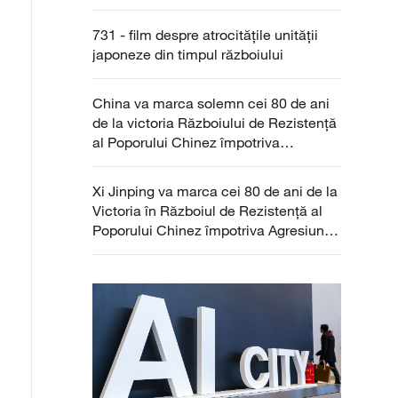
731 - film despre atrocitățile unității
japoneze din timpul războiului
China va marca solemn cei 80 de ani
de la victoria Războiului de Rezistență
al Poporului Chinez împotriva
Agresiunii Japoneze și Războiului
Mondial Antifascist
Xi Jinping va marca cei 80 de ani de la
Victoria în Războiul de Rezistență al
Poporului Chinez împotriva Agresiunii
Japoneze și Războiului Mondial
Antifascist