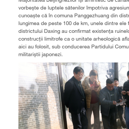
vorbește de luptele sătenilor împotriva agresiu
cunoaște că în comuna Panggezhuang din distri
lungimea de peste 100 de km, unele dintre ele fi
districtului Daxing au confirmat existența ruine
construcții limitrofe ca o unitate arheologică afl
aici au folosit, sub conducerea Partidului Comu
militariștii japonezi.