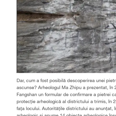
Dar, cum a fost posibilă descoperirea unei pietre
ascunse? Arheologul Ma Zhipu a prezentat, în 20 
Fangshan un formular de confirmare a pietrei c
protecție arheologică al districtului a trimis, î
fața locului. Autoritățile districtului au anunțat
arheologic și anume 14 obiecte arheologice înscr