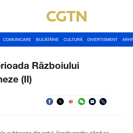
COMUNICARE
BUCĂTĂRIE
CULTURĂ
DIVERTISMENT
ARHI
erioada Războiului
eze (II)
lele subterane din satul Jiaozhuanghu când se