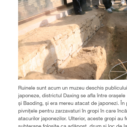
Ruinele sunt acum un muzeu deschis publicului.
japoneze, districtul Daxing se afla între orașele
și Baoding, și era mereu atacat de japonezi. În 
pivnițele pentru zarzavaturi în gropi în care î
atacurilor japonezilor. Ulterior, aceste gropi au 
subterane folosite ca adăpost, drum și loc de la