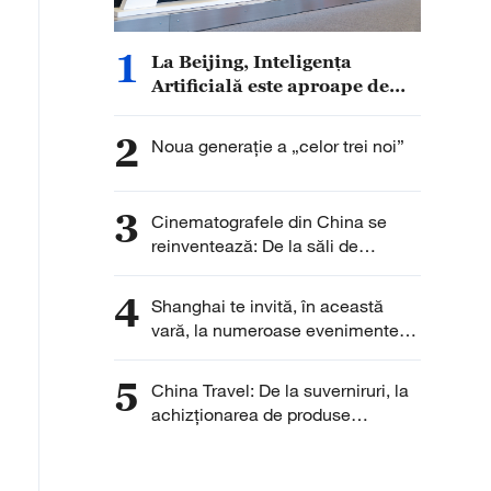
1
La Beijing, Inteligența
Artificială este aproape de
tine
2
Noua generație a „celor trei noi”
3
Cinematografele din China se
reinventează: De la săli de
proiecție la centre de divertisment
și consum
4
Shanghai te invită, în această
vară, la numeroase evenimente
sportive, culturale și turistice
5
China Travel: De la suverniruri, la
achizționarea de produse
inteligente