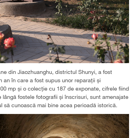
ane din Jiaozhuanghu, districtul Shunyi, a fost
 an în care a fost supus unor reparații și
0 mp și o colecție cu 187 de exponate, cifrele fiind
ângă fostele fotografii și înscrisuri, sunt amenajate
icul să cunoască mai bine acea perioadă istorică.