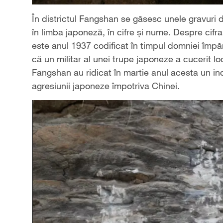
În districtul Fangshan se găsesc unele gravuri 
în limba japoneză, în cifre și nume. Despre cifr
este anul 1937 codificat în timpul domniei împă
că un militar al unei trupe japoneze a cucerit loc
Fangshan au ridicat în martie anul acesta un in
agresiunii japoneze împotriva Chinei.