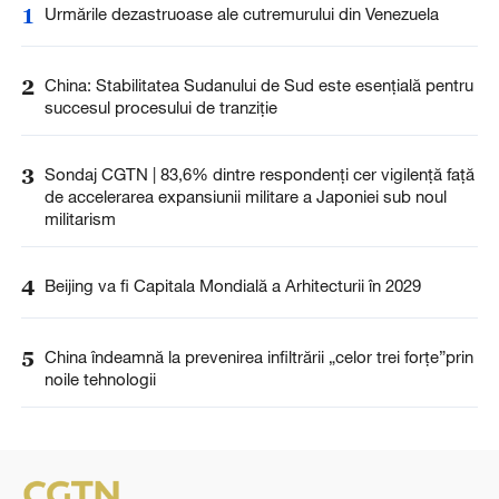
1
Urmările dezastruoase ale cutremurului din Venezuela
2
China: Stabilitatea Sudanului de Sud este esențială pentru
succesul procesului de tranziție
3
Sondaj CGTN | 83,6% dintre respondenți cer vigilență față
de accelerarea expansiunii militare a Japoniei sub noul
militarism
4
Beijing va fi Capitala Mondială a Arhitecturii în 2029
5
China îndeamnă la prevenirea infiltrării „celor trei forțe”prin
noile tehnologii