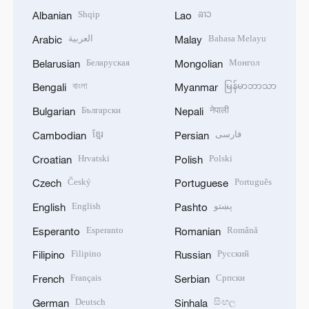
Shqip
ລາວ
Albanian
Lao
العربية
Bahasa Melayu
Arabic
Malay
Беларуская
Монгол
Belarusian
Mongolian
বাংলা
မြန်မာဘာသာ
Bengali
Myanmar
Български
नेपाली
Bulgarian
Nepali
ខ្មែរ
فارسی
Cambodian
Persian
Hrvatski
Polski
Croatian
Polish
Český
Português
Czech
Portuguese
English
پښتو
English
Pashto
Esperanto
Română
Esperanto
Romanian
Filipino
Русский
Filipino
Russian
Français
Српски
French
Serbian
Deutsch
සිංහල
German
Sinhala