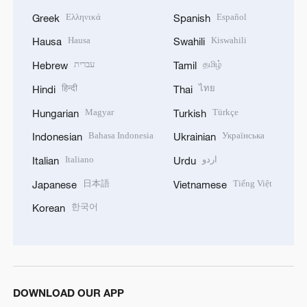
Ελληνικά
Español
Greek
Spanish
Hausa
Kiswahili
Hausa
Swahili
עברית
தமிழ்
Hebrew
Tamil
हिन्दी
ไทย
Hindi
Thai
Magyar
Türkçe
Hungarian
Turkish
Bahasa Indonesia
Українська
Indonesian
Ukrainian
Italiano
اردو
Italian
Urdu
日本語
Tiếng Việt
Japanese
Vietnamese
한국어
Korean
DOWNLOAD OUR APP