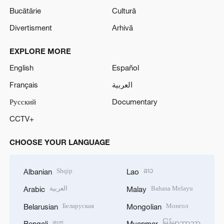
Bucătărie
Cultură
Divertisment
Arhivă
EXPLORE MORE
English
Español
Français
العربية
Русский
Documentary
CCTV+
CHOOSE YOUR LANGUAGE
Shqip
ລາວ
Albanian
Lao
العربية
Bahasa Melayu
Arabic
Malay
Беларуская
Монгол
Belarusian
Mongolian
বাংলা
မြန်မာဘာသာ
Bengali
Myanmar