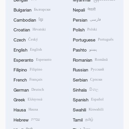
Български
नेपाली
Bulgarian
Nepali
ខ្មែរ
فارسی
Cambodian
Persian
Hrvatski
Polski
Croatian
Polish
Český
Português
Czech
Portuguese
English
پښتو
English
Pashto
Esperanto
Română
Esperanto
Romanian
Filipino
Русский
Filipino
Russian
Français
Српски
French
Serbian
Deutsch
සිංහල
German
Sinhala
Ελληνικά
Español
Greek
Spanish
Hausa
Kiswahili
Hausa
Swahili
עברית
தமிழ்
Hebrew
Tamil