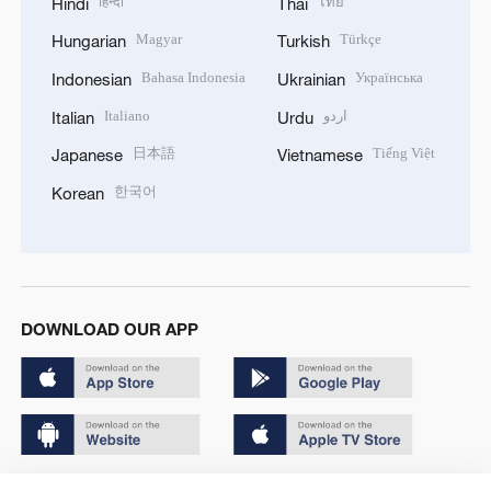
हिन्दी
ไทย
Hindi
Thai
Magyar
Türkçe
Hungarian
Turkish
Bahasa Indonesia
Українська
Indonesian
Ukrainian
Italiano
اردو
Italian
Urdu
日本語
Tiếng Việt
Japanese
Vietnamese
한국어
Korean
DOWNLOAD OUR APP
Copyright © 2024 CGTN.