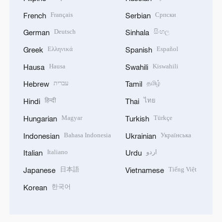
Français
Српски
French
Serbian
Deutsch
සිංහල
German
Sinhala
Ελληνικά
Español
Greek
Spanish
Hausa
Kiswahili
Hausa
Swahili
עברית
தமிழ்
Hebrew
Tamil
हिन्दी
ไทย
Hindi
Thai
Magyar
Türkçe
Hungarian
Turkish
Bahasa Indonesia
Українська
Indonesian
Ukrainian
Italiano
اردو
Italian
Urdu
日本語
Tiếng Việt
Japanese
Vietnamese
한국어
Korean