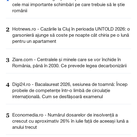
cele mai importante schimbări pe care trebuie să le știe
românii
2
Hotnews.ro - Cazările la Cluj în perioada UNTOLD 2026: o
garsonieră ajunge să coste pe noapte cât chiria pe o lună
pentru un apartament
3
Ziare.com - Centralele și minele care se vor închide în
România, până în 2030. Ce prevede legea decarbonizării
4
Digi24.ro - Bacalaureat 2026, sesiunea de toamnă: Încep
probele de competențe într-o limbă de circulație
internațională. Cum se desfășoară examenul
5
Economedia.ro - Numărul dosarelor de insolvenţă a
crescut cu aproximativ 26% în iulie față de aceeași lună a
anului trecut