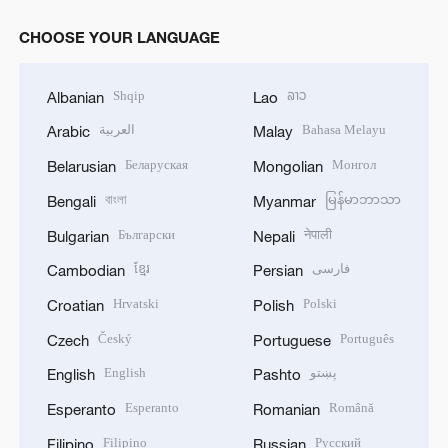
CHOOSE YOUR LANGUAGE
Shqip
ລາວ
Albanian
Lao
العربية
Bahasa Melayu
Arabic
Malay
Беларуская
Монгол
Belarusian
Mongolian
বাংলা
မြန်မာဘာသာ
Bengali
Myanmar
Български
नेपाली
Bulgarian
Nepali
ខ្មែរ
فارسی
Cambodian
Persian
Hrvatski
Polski
Croatian
Polish
Český
Português
Czech
Portuguese
English
پښتو
English
Pashto
Esperanto
Română
Esperanto
Romanian
Filipino
Русский
Filipino
Russian