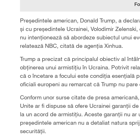
Fo
Președintele american, Donald Trump, a declarat 
și cu președintele Ucrainei, Volodimir Zelenski, 
nu intenționează să abordeze subiectul unui even
relatează NBC, citată de agenția Xinhua.
Trump a precizat că principalul obiectiv al întâl
obținerea unui armistițiu în Ucraina. Potrivit rela
că o încetare a focului este condiția esențială p
oficiali europeni au remarcat că Trump nu pare op
Conform unor surse citate de presa americană, 
Unite ar fi dispuse să ofere Ucrainei garanții de
la un acord de armistițiu. Aceste garanții nu ar
președintele american nu a detaliat natura spri
securității.