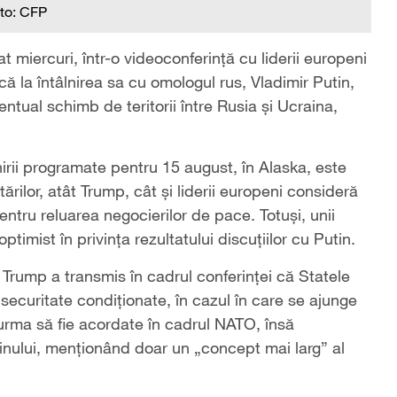
to: CFP
miercuri, într-o videoconferință cu liderii europeni
că la întâlnirea sa cu omologul rus, Vladimir Putin,
tual schimb de teritorii între Rusia și Ucraina,
nirii programate pentru 15 august, în Alaska, este
tărilor, atât Trump, cât și liderii europeni consideră
entru reluarea negocierilor de pace. Totuși, unii
timist în privința rezultatului discuțiilor cu Putin.
Trump a transmis în cadrul conferinței că Statele
 securitate condiționate, în cazul în care se ajunge
 urma să fie acordate în cadrul NATO, însă
jinului, menționând doar un „concept mai larg” al