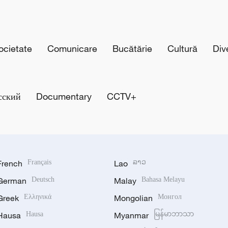
cietate
Comunicare
Bucătărie
Cultură
Div
сский
Documentary
CCTV+
French
Français
Lao
ລາວ
German
Deutsch
Malay
Bahasa Melayu
Greek
Ελληνικά
Mongolian
Монгол
Hausa
Hausa
Myanmar
မြန်မာဘာသာ