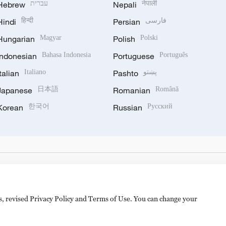
Hebrew
עברית
Nepali
नेपाली
Hindi
हिन्दी
Persian
فارسی
Hungarian
Magyar
Polish
Polski
Indonesian
Bahasa Indonesia
Portuguese
Português
Italian
Italiano
Pashto
پښتو
Japanese
日本語
Romanian
Română
Korean
한국어
Russian
Русский
es, revised Privacy Policy and Terms of Use. You can change your