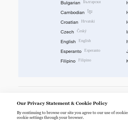
Bulgarian
Български
Cambodian
ខ្មែរ
Croatian
Hrvatski
Czech
Český
English
English
Esperanto
Esperanto
Filipino
Filipino
DOWNLOAD OUR APP
Our Privacy Statement & Cookie Policy
By continuing to browse our site you agree to our use of cooki
cookie settings through your browser.