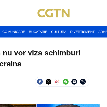
COMUNICARE
BUCĂTĂRIE
CULTURĂ
DIVERTISMENT
ARHI
n nu vor viza schimburi
Ucraina