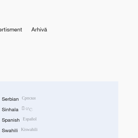
ertisment
Arhivă
Serbian
Српски
Sinhala
සිංහල
Spanish
Español
Swahili
Kiswahili