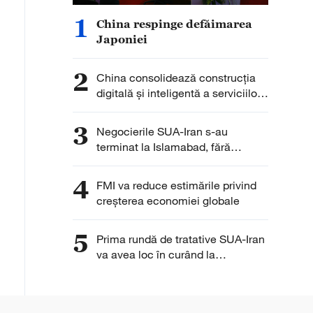
1
China respinge defăimarea
Japoniei
2
China consolidează construcția
digitală și inteligentă a serviciilor
medicale
3
Negocierile SUA-Iran s-au
terminat la Islamabad, fără
încheierea unui acord
4
FMI va reduce estimările privind
creșterea economiei globale
5
Prima rundă de tratative SUA-Iran
va avea loc în curând la
Islamabad