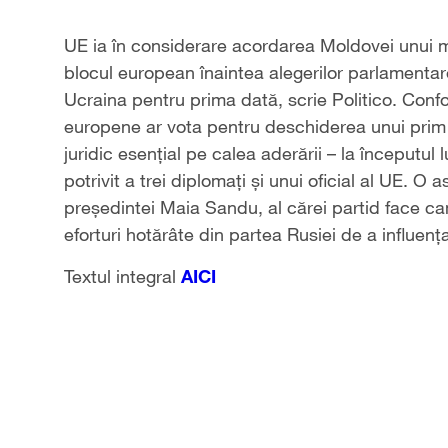
UE ia în considerare acordarea Moldovei unui m
blocul european înaintea alegerilor parlamentare
Ucraina pentru prima dată, scrie Politico. Confor
europene ar vota pentru deschiderea unui prim
juridic esențial pe calea aderării – la începutul 
potrivit a trei diplomați și unui oficial al UE. O
președintei Maia Sandu, al cărei partid face c
eforturi hotărâte din partea Rusiei de a influen
Textul integral
AICI