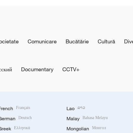
cietate
Comunicare
Bucătărie
Cultură
Div
сский
Documentary
CCTV+
French
Français
Lao
ລາວ
German
Deutsch
Malay
Bahasa Melayu
Greek
Ελληνικά
Mongolian
Монгол