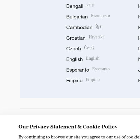
Bengali
বাংলা
Bulgarian
Български
Cambodian
ខ្មែរ
Croatian
Hrvatski
Czech
Český
English
English
Esperanto
Esperanto
Filipino
Filipino
DOWNLOAD OUR APP
Our Privacy Statement & Cookie Policy
By continuing to browse our site you agree to our use of cooki