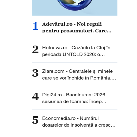
1
Adevărul.ro - Noi reguli
pentru prosumatori. Care
sunt cele mai importante
schimbări pe care trebuie să
2
Hotnews.ro - Cazările la Cluj în
le știe românii
perioada UNTOLD 2026: o
garsonieră ajunge să coste pe
noapte cât chiria pe o lună pentru
3
Ziare.com - Centralele și minele
un apartament
care se vor închide în România,
până în 2030. Ce prevede legea
decarbonizării
4
Digi24.ro - Bacalaureat 2026,
sesiunea de toamnă: Încep
probele de competențe într-o
limbă de circulație internațională.
5
Economedia.ro - Numărul
Cum se desfășoară examenul
dosarelor de insolvenţă a crescut
cu aproximativ 26% în iulie față