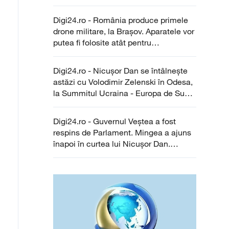
Digi24.ro - România produce primele
drone militare, la Brașov. Aparatele vor
putea fi folosite atât pentru
supraveghere, cât și pentru atac
Digi24.ro - Nicușor Dan se întâlnește
astăzi cu Volodimir Zelenski în Odesa,
la Summitul Ucraina - Europa de Sud-
Est. Participă și Maia Sandu
Digi24.ro - Guvernul Veștea a fost
respins de Parlament. Mingea a ajuns
înapoi în curtea lui Nicușor Dan.
Scenariile de lucru