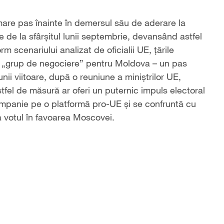
are pas înainte în demersul său de aderare la
 de la sfârșitul lunii septembrie, devansând astfel
m scenariului analizat de oficialii UE, țările
 „grup de negociere” pentru Moldova – un pas
lunii viitoare, după o reuniune a miniștrilor UE,
 astfel de măsură ar oferi un puternic impuls electoral
ampanie pe o platformă pro-UE și se confruntă cu
ța votul în favoarea Moscovei.