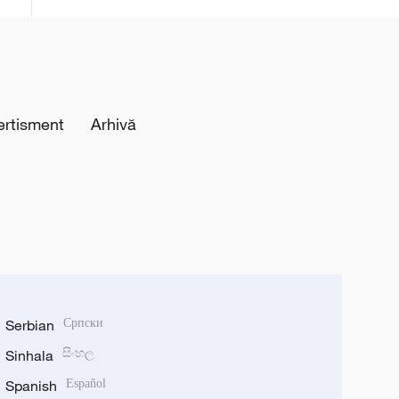
de aceeași lună a anului trecut
ertisment
Arhivă
Serbian
Српски
Sinhala
සිංහල
Spanish
Español