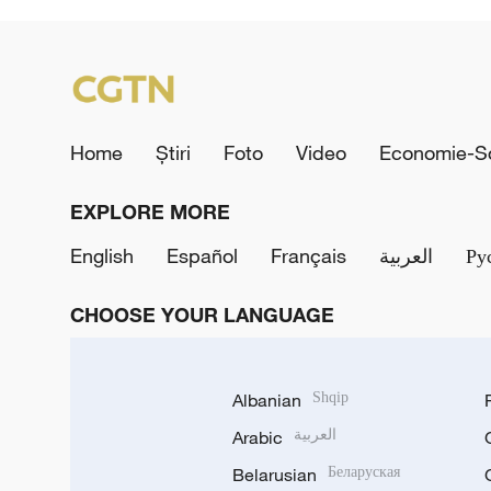
Home
Știri
Foto
Video
Economie-So
EXPLORE MORE
English
Español
Français
العربية
Ру
CHOOSE YOUR LANGUAGE
Albanian
Shqip
Arabic
العربية
Belarusian
Беларуская