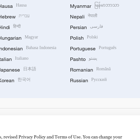
Hausa
Hausa
Myanmar
မြန်မာဘာသာ
Hebrew
עברית
Nepali
नेपाली
Hindi
हिन्दी
Persian
فارسی
Hungarian
Magyar
Polish
Polski
Indonesian
Bahasa Indonesia
Portuguese
Português
Italian
Italiano
Pashto
پښتو
Japanese
日本語
Romanian
Română
Korean
한국어
Russian
Русский
es, revised Privacy Policy and Terms of Use. You can change your