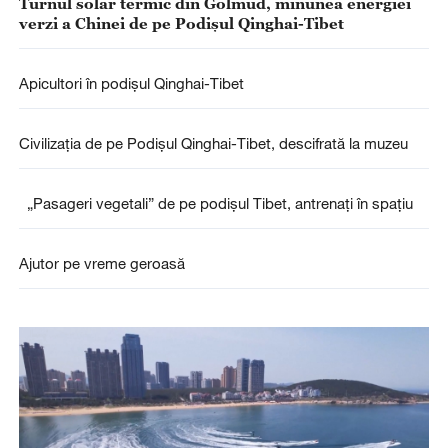
Turnul solar termic din Golmud, minunea energiei
verzi a Chinei de pe Podișul Qinghai-Tibet
Apicultori în podișul Qinghai-Tibet
Civilizația de pe Podișul Qinghai-Tibet, descifrată la muzeu
„Pasageri vegetali” de pe podișul Tibet, antrenați în spațiu
Ajutor pe vreme geroasă