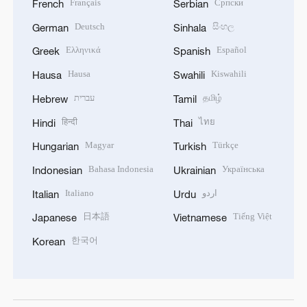
Français
Српски
French
Serbian
Deutsch
සිංහල
German
Sinhala
Ελληνικά
Español
Greek
Spanish
Hausa
Kiswahili
Hausa
Swahili
עברית
தமிழ்
Hebrew
Tamil
हिन्दी
ไทย
Hindi
Thai
Magyar
Türkçe
Hungarian
Turkish
Bahasa Indonesia
Українська
Indonesian
Ukrainian
Italiano
اردو
Italian
Urdu
日本語
Tiếng Việt
Japanese
Vietnamese
한국어
Korean