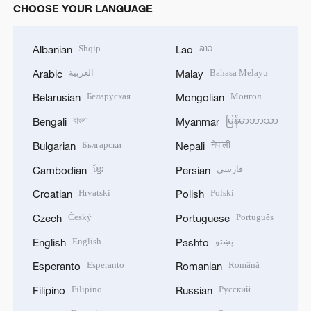
CHOOSE YOUR LANGUAGE
Shqip
ລາວ
Albanian
Lao
العربية
Bahasa Melayu
Arabic
Malay
Беларуская
Монгол
Belarusian
Mongolian
বাংলা
မြန်မာဘာသာ
Bengali
Myanmar
Български
नेपाली
Bulgarian
Nepali
ខ្មែរ
فارسی
Cambodian
Persian
Hrvatski
Polski
Croatian
Polish
Český
Português
Czech
Portuguese
English
پښتو
English
Pashto
Esperanto
Română
Esperanto
Romanian
Filipino
Русский
Filipino
Russian