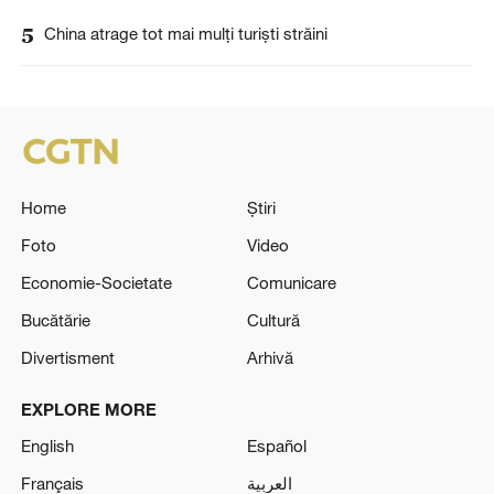
5
China atrage tot mai mulți turiști străini
Home
Știri
Foto
Video
Economie-Societate
Comunicare
Bucătărie
Cultură
Divertisment
Arhivă
EXPLORE MORE
English
Español
Français
العربية