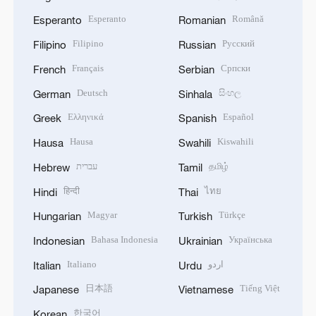
Esperanto
Română
Esperanto
Romanian
Filipino
Русский
Filipino
Russian
Français
Српски
French
Serbian
Deutsch
සිංහල
German
Sinhala
Ελληνικά
Español
Greek
Spanish
Hausa
Kiswahili
Hausa
Swahili
עברית
தமிழ்
Hebrew
Tamil
हिन्दी
ไทย
Hindi
Thai
Magyar
Türkçe
Hungarian
Turkish
Bahasa Indonesia
Українська
Indonesian
Ukrainian
Italiano
اردو
Italian
Urdu
日本語
Tiếng Việt
Japanese
Vietnamese
한국어
Korean