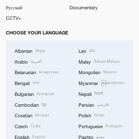
Русский
Documentary
CCTV+
CHOOSE YOUR LANGUAGE
Shqip
ລາວ
Albanian
Lao
العربية
Bahasa Melayu
Arabic
Malay
Беларуская
Монгол
Belarusian
Mongolian
বাংলা
မြန်မာဘာသာ
Bengali
Myanmar
Български
नेपाली
Bulgarian
Nepali
ខ្មែរ
فارسی
Cambodian
Persian
Hrvatski
Polski
Croatian
Polish
Český
Português
Czech
Portuguese
English
پښتو
English
Pashto